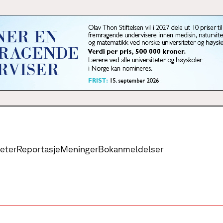
eter
Reportasje
Meninger
Bokanmeldelser