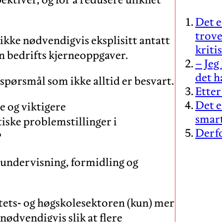
Det e
trove
ikke nødvendigvis eksplisitt antatt
kriti
 en bedrifts kjerneoppgaver.
– Jeg
det h
spørsmål som ikke alltid er besvart.
Ette
Det e
e og viktigere
smar
ske problemstillinger i
Derfo
?
i undervisning, formidling og
itets- og høgskolesektoren (kun) mer
ødvendigvis slik at flere