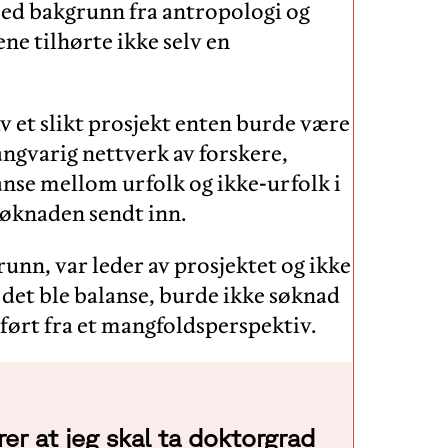
ed bakgrunn fra antropologi og
ne tilhørte ikke selv en
v et slikt prosjekt enten burde være
langvarig nettverk av forskere,
lanse mellom urfolk og ikke-urfolk i
 søknaden sendt inn.
unn, var leder av prosjektet og ikke
t det ble balanse, burde ikke søknad
ført fra et mangfoldsperspektiv.
rer at jeg skal ta doktorgrad