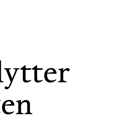
lytter
ten