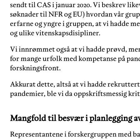
sendt til CAS i januar 2020. Vi beskrev lik
søknader til NFR og EU) hvordan vår grup
erfarne og yngre i gruppen, at vi hadde me
og ulike vitenskapsdisipliner.
Vi innrømmet også at vi hadde prøvd, men 
for mange urfolk med kompetanse på pande
forskningsfront.
Akkurat dette, altså at vi hadde rekrutte
pandemier, ble vi da oppskriftsmessig kriti
Mangfold til besvær i planlegging a
Representantene i forskergruppen med bak