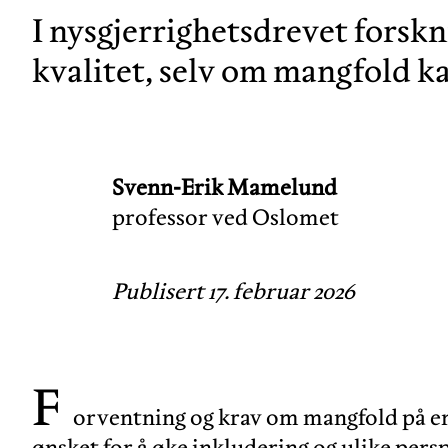
I nysgjerrighetsdrevet forsk
kvalitet, selv om mangfold k
Svenn-Erik Mamelund
professor ved Oslomet
Publisert 17. februar 2026
F
orventning og krav om mangfold på en
ønsket for å øke inkludering og ulike persp