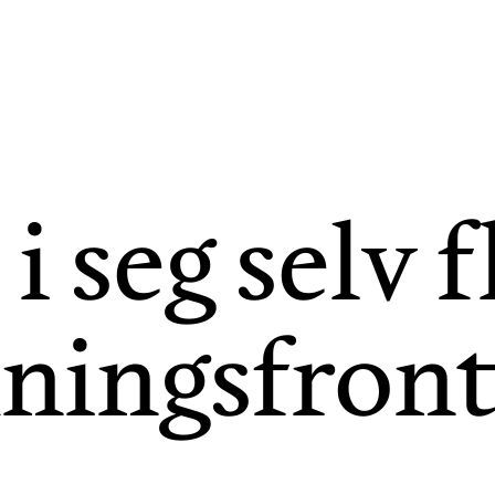
 seg selv f
kningsfron