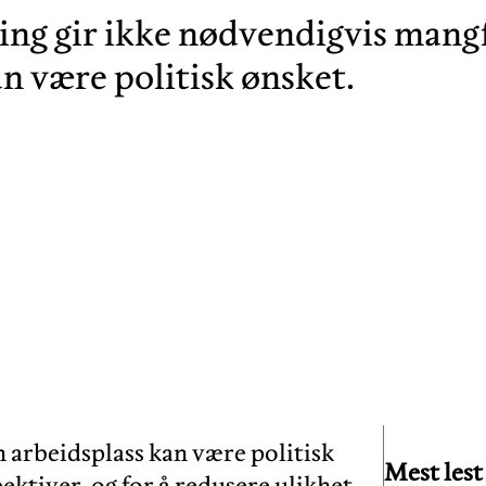
ning gir ikke nødvendigvis mang
an være politisk ønsket.
 arbeidsplass kan være politisk
Mest lest
ektiver, og for å redusere ulikhet