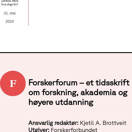
jobben. Men
kva slags liv?
31. mai
2024
Forskerforum – et tidsskrift
om forskning, akademia og
høyere utdanning
Ansvarlig redaktør:
Kjetil A. Brottveit
Utgiver:
Forskerforbundet