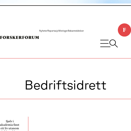
Nyheter
Reportasje
Meninger
Bokanmeldelser
Bedriftsidrett
Sjølv i
akademia finst
eit liv utanom