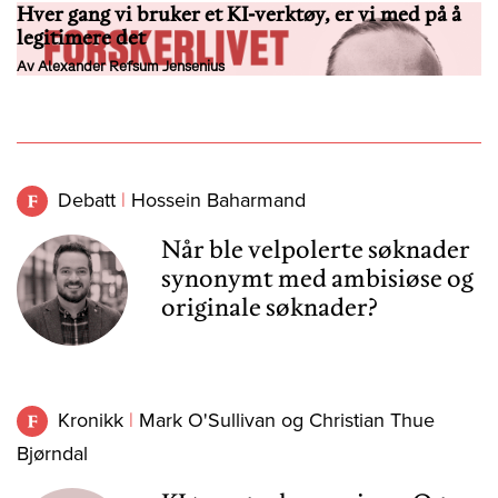
Hver gang vi bruker et KI-verktøy, er vi med på å
legitimere det
Av Alexander Refsum Jensenius
Debatt
Hossein Baharmand
Når ble velpolerte søknader
synonymt med ambisiøse og
originale søknader?
Kronikk
Mark O'Sullivan og Christian Thue
Bjørndal