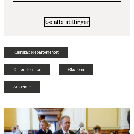
Se alle stillinger
Kunnskapsdepartementet
Ola borten moe
Økonomi
Studenter