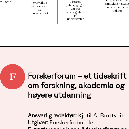
transpersoner ute
oppgjøret
i Bergen
hvis vi ikke
samtykke – utvalg
jubler, gynger
skal være del
mener artikler må
det hos
av
trekkes
seismografene
universitetet
på
universitetet
Forskerforum – et tidsskrift
om forskning, akademia og
høyere utdanning
Ansvarlig redaktør:
Kjetil A. Brottveit
Utgiver:
Forskerforbundet