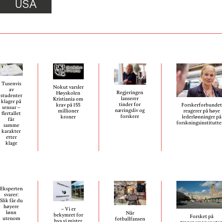
USA
Tusenvis
Nokut varsler
av
Regjeringen
Høyskolen
studenter
lanserer
Kristiania om
klager på
tinder for
Forskerforbundet
krav på 155
sensur –
næringsliv og
reagerer på høye
millioner
flertallet
forskere
lederlønninger på
kroner
får
forskningsinstitutt
samme
karakter
etter
klage
Eksperten
svarer:
Slik får du
høyere
– Vi er
lønn
Når
bekymret for
Forsket på
utenom
fotballfansen
hva vi mister