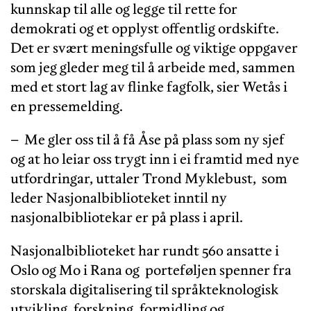
kunnskap til alle og legge til rette for
demokrati og et opplyst offentlig ordskifte.
Det er svært meningsfulle og viktige oppgaver
som jeg gleder meg til å arbeide med, sammen
med et stort lag av flinke fagfolk, sier Wetås i
en pressemelding.
– Me gler oss til å få Åse på plass som ny sjef
og at ho leiar oss trygt inn i ei framtid med nye
utfordringar, uttaler Trond Myklebust, som
leder Nasjonalbiblioteket inntil ny
nasjonalbibliotekar er på plass i april.
Nasjonalbiblioteket har rundt 560 ansatte i
Oslo og Mo i Rana og porteføljen spenner fra
storskala digitalisering til språkteknologisk
utvikling, forskning, formidling og