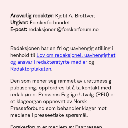
Ansvarlig redaktør:
Kjetil A. Brottveit
Utgiver:
Forskerforbundet
E-post:
redaksjonen@forskerforum.no
Redaksjonen har en fri og uavhengig stilling i
henhold til
Lov om redaksjonell uavhengighet
og ansvar i redaktørstyrte medier
og
Redaktørplakaten
.
Den som mener seg rammet av urettmessig
publisering, oppfordres til å ta kontakt med
redaktøren. Pressens Faglige Utvalg (PFU) er
et klageorgan oppnevnt av Norsk
Presseforbund som behandler klager mot
mediene i presseetiske spørsmål.
Forskerforum er medlem av Fagpressen.