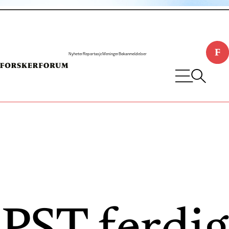
Nyheter
Reportasje
Meninger
Bokanmeldelser
PST ferdig