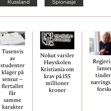
Russland
Spionasje
Tusenvis
Nokut varsler
av
Regjer
Høyskolen
studenter
lanse
Kristiania om
klager på
tinder
krav på 155
sensur –
nærings
millioner
flertallet
forsk
kroner
får
samme
karakter