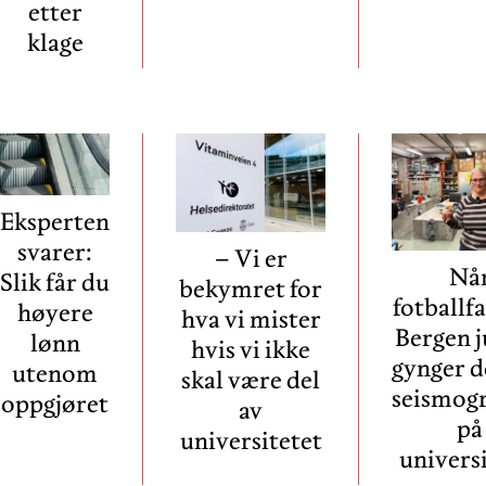
etter
klage
Eksperten
svarer:
– Vi er
Nå
Slik får du
bekymret for
fotballfa
høyere
hva vi mister
Bergen j
lønn
hvis vi ikke
gynger d
utenom
skal være del
seismog
oppgjøret
av
på
universitetet
univers