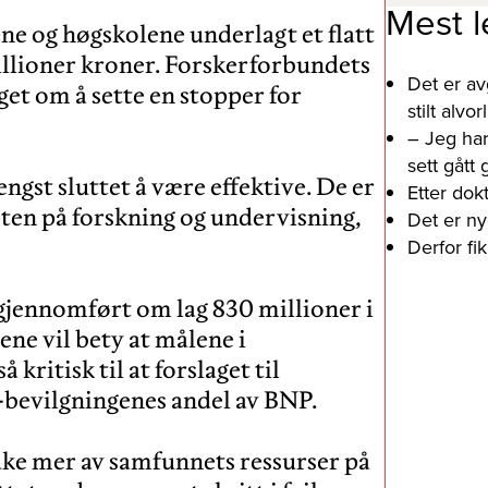
Mest l
ene og høgskolene underlagt et flatt
illioner kroner. Forskerforbundets
Det er av
et om å sette en stopper for
stilt alv
– Jeg har
sett gått
engst sluttet å være effektive. De er
Etter dok
ten på forskning og undervisning,
Det er ny
Derfor fi
 gjennomført om lag 830 millioner i
ene vil bety at målene i
kritisk til at forslaget til
-bevilgningenes andel av BNP.
ruke mer av samfunnets ressurser på