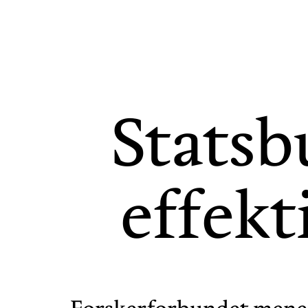
Statsb
effekt