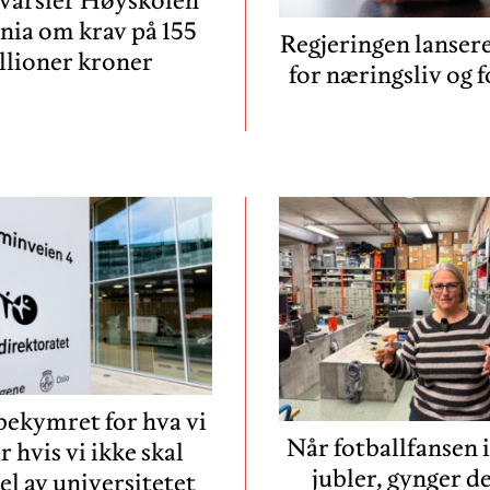
varsler Høyskolen
ania om krav på 155
Regjeringen lansere
llioner kroner
for næringsliv og 
 bekymret for hva vi
Når fotballfansen 
r hvis vi ikke skal
jubler, gynger d
el av universitetet