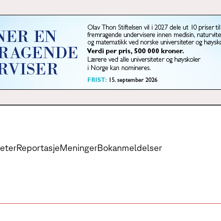
eter
Reportasje
Meninger
Bokanmeldelser