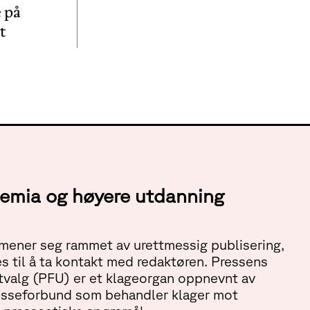
 på
t
ademia og høyere utdanning
ener seg rammet av urettmessig publisering,
s til å ta kontakt med redaktøren. Pressens
tvalg (PFU) er et klageorgan oppnevnt av
esseforbund som behandler klager mot