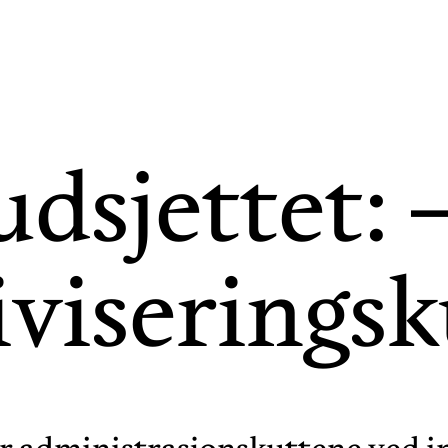
udsjettet: 
iviserings