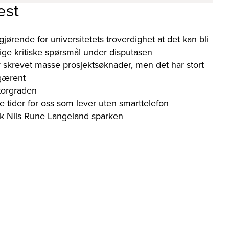
est
gjørende for universitetets troverdighet at det kan bli
orlige kritiske spørsmål under disputasen
 skrevet masse prosjektsøknader, men det har stort
 gærent
torgraden
e tider for oss som lever uten smarttelefon
kk Nils Rune Langeland sparken