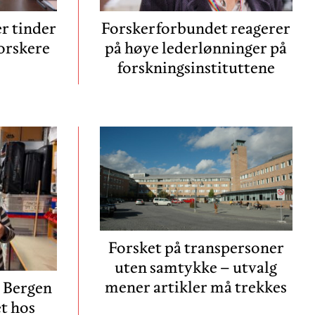
r tinder
Forskerforbundet reagerer
forskere
på høye lederlønninger på
forskningsinstituttene
Forsket på transpersoner
uten samtykke – utvalg
mener artikler må trekkes
i Bergen
et hos