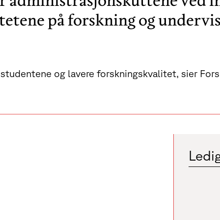
administrasjonskuttene ved in
tetene på forskning og undervi
v studentene og lavere forskningskvalitet, sier Fo
Ledig