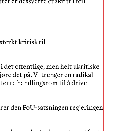
t er dessverre et skritt i feil
terkt kritisk til
 i det offentlige, men helt ukritiske
jøre det på. Vi trenger en radikal
større handlingsrom til å drive
erer den FoU-satsningen regjeringen