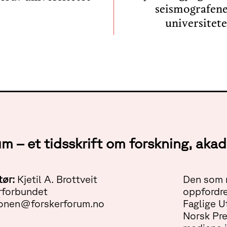
seismografene
universitete
um – et tidsskrift om forskning, ak
tør:
Kjetil A. Brottveit
Den som m
rforbundet
oppfordre
onen@forskerforum.no
Faglige U
Norsk Pr