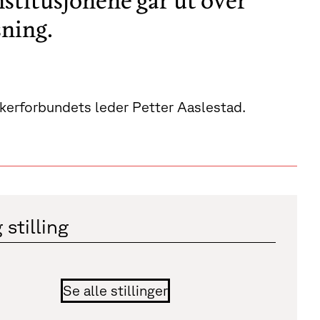
stitusjonene går ut over
sning.
rskerforbundets leder Petter Aaslestad.
 stilling
Se alle stillinger