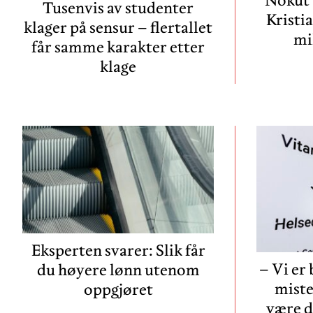
Nokut 
Tusenvis av studenter
Kristi
klager på sensur – flertallet
mi
får samme karakter etter
klage
Eksperten svarer: Slik får
– Vi er
du høyere lønn utenom
miste
oppgjøret
være d