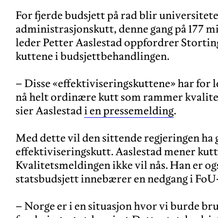
For fjerde budsjett på rad blir universitet
administrasjonskutt, denne gang på 177 m
leder Petter Aaslestad oppfordrer Storting
kuttene i budsjettbehandlingen.
– Disse «effektiviseringskuttene» har for l
nå helt ordinære kutt som rammer kvalite
sier Aaslestad
i en pressemelding
.
Med dette vil den sittende regjeringen ha
effektiviseringskutt. Aaslestad mener kutt
Kvalitetsmeldingen ikke vil nås. Han er også 
statsbudsjett innebærer en nedgang i FoU
– Norge er i en situasjon hvor vi burde b