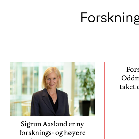
Forsknin
For
Oddm
taket 
Sigrun Aasland er ny
forsknings- og høyere