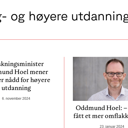
g- og høyere utdanning
skningsminister
und Hoel mener
er nådd for høyere
utdanning
6. november 2024
Oddmund Hoel: – 
fått et mer omflakk
23. januar 2024