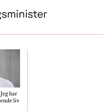
sminister
Jeg har
ende liv