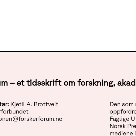
um – et tidsskrift om forskning, ak
tør:
Kjetil A. Brottveit
Den som m
rforbundet
oppfordre
onen@forskerforum.no
Faglige U
Norsk Pr
mediene i