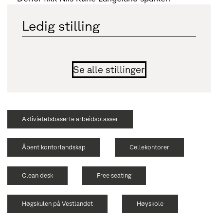
Ledig stilling
Se alle stillinger
Aktivietetsbaserte arbeidsplasser
Åpent kontorlandskap
Cellekontorer
Clean desk
Free seating
Høgskulen på Vestlandet
Høyskole