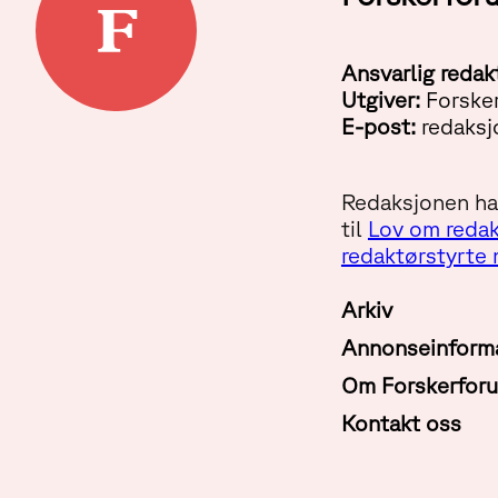
Ansvarlig redak
Utgiver:
Forske
E-post:
redaksj
Redaksjonen har
til
Lov om redak
redaktørstyrte
Arkiv
Annonseinform
Om Forskerfor
Kontakt oss