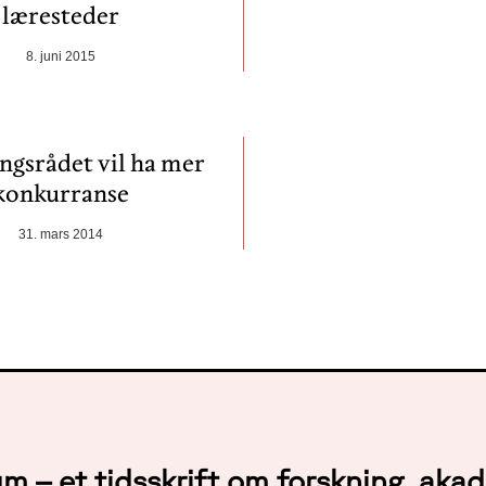
læresteder
8. juni 2015
ngsrådet vil ha mer
konkurranse
31. mars 2014
um – et tidsskrift om forskning, ak