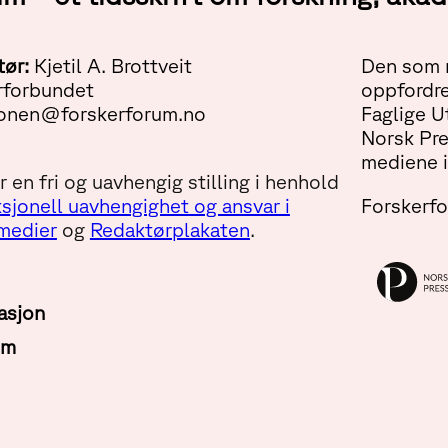
tør:
Kjetil A. Brottveit
Den som m
rforbundet
oppfordre
onen@forskerforum.no
Faglige U
Norsk Pr
mediene i
 en fri og uavhengig stilling i henhold
sjonell uavhengighet og ansvar i
Forskerf
 medier
og
Redaktørplakaten
.
asjon
um