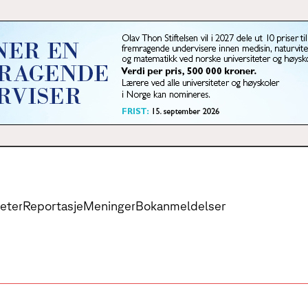
eter
Reportasje
Meninger
Bokanmeldelser