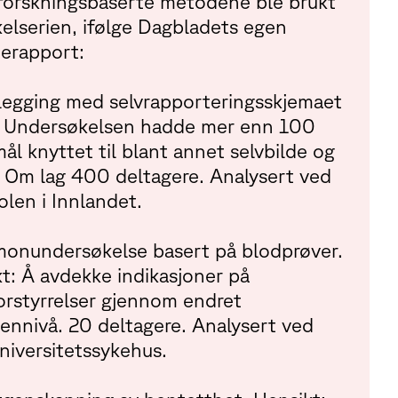
forskningsbaserte metodene ble brukt
kkelserien, ifølge Dagbladets egen
erapport:
legging med selvrapporteringsskjemaet
. Undersøkelsen hadde mer enn 100
ål knyttet til blant annet selvbilde og
 Om lag 400 deltagere. Analysert ved
len i Innlandet.
monundersøkelse basert på blodprøver.
t: Å avdekke indikasjoner på
orstyrrelser gjennom endret
ennivå. 20 deltagere. Analysert ved
niversitetssykehus.