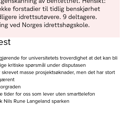
genskanning av bentetthet. Hensikt:
kke forstadier til tidlig benskjørhet
dligere idrettsutøvere. 9 deltagere.
ng ved Norges idrettshøgskole.
est
gjørende for universitetets troverdighet at det kan bli
orlige kritiske spørsmål under disputasen
 skrevet masse prosjektsøknader, men det har stort
 gærent
torgraden
e tider for oss som lever uten smarttelefon
kk Nils Rune Langeland sparken