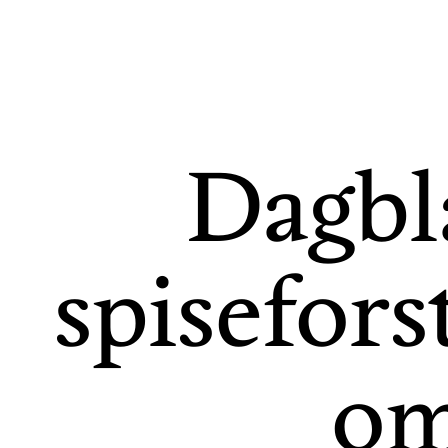
Dagbl
spisefors
om