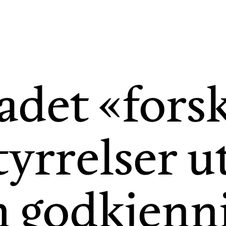
adet «forsk
tyrrelser u
 godkjenn