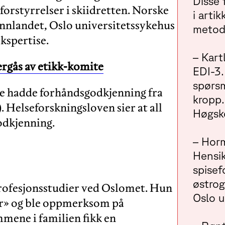
Disse 
orstyrrelser i skiidretten. Norske
i arti
Innlandet, Oslo universitetssykehus
metod
kspertise.
– Kart
ergås av etikk-komite
EDI-3
spørsm
ne hadde forhåndsgodkjenning fra
kropp.
 Helseforskningsloven sier at all
Høgsko
godkjenning.
– Hor
Hensik
spisef
østrog
profesjonsstudier ved Oslomet. Hun
Oslo u
or» og ble oppmerksom på
mene i familien fikk en