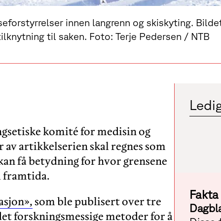
iseforstyrrelser innen langrenn og skiskyting. Bild
tilknytning til saken. Foto: Terje Pedersen / NTB
Ledig
ngsetiske komité for medisin og
 av artikkelserien skal regnes som
 kan få betydning for hvor grensene
i framtida.
Fakta
asjon»,
som ble publisert over tre
Dagbl
det forskningsmessige metoder for å