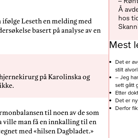
– Rønt
Å avde
hos ti
m ifølge Leseth en melding med
Skanni
dersøkelse basert på analyse av en
Mest l
Det er av
stilt alv
hjernekirurg på Karolinska og
– Jeg har
ikke.
sett gått
Etter dok
Det er ny
Derfor fi
ormonbalansen til noen av de som
ville man få en innkalling til en
tegnet med «hilsen Dagbladet.»