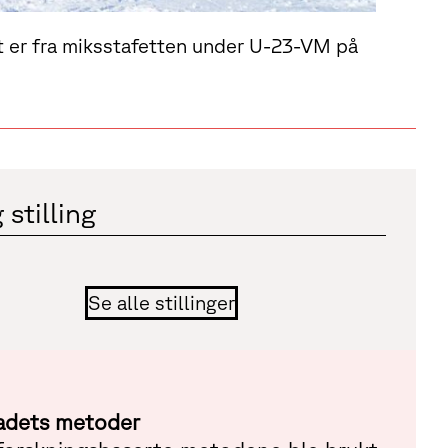
et er fra miksstafetten under U-23-VM på
 stilling
Se alle stillinger
adets metoder