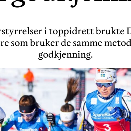
orstyrrelser i toppidrett brukt
kere som bruker de samme metod
godkjenning.