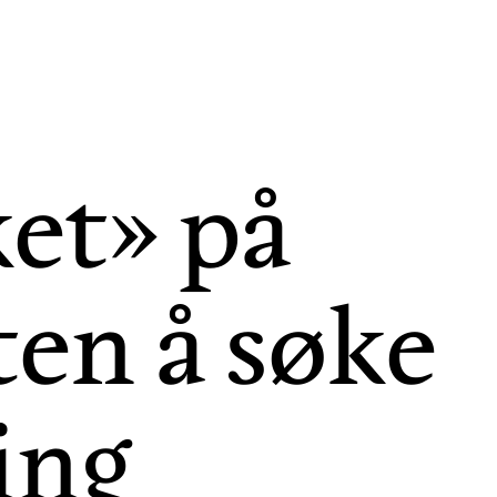
et» på
ten å søke
ing