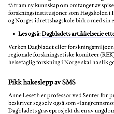
få fram ny kunnskap om omfanget av spisef
forskningsinstitusjoner som Høgskolen i 
og Norges idrettshøgskole bidro med sin e
Les også:
Dagbladets artikkelserie ett
Verken Dagbladet eller forskningsmiljøe
regionale forskningsetiske komiteer (REK).
helsefaglig forskning i Norge skal ha slik 
Fikk hakeslepp av SMS
Anne Leseth er professor ved Senter for 
beskriver seg selv også som «langrennsm
Dagbladets graveprosjekt da en av ungdom