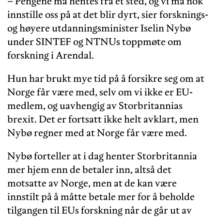
– Pengene må hentes fra et sted, og vi må nok
innstille oss på at det blir dyrt, sier forsknings-
og høyere utdanningsminister Iselin Nybø
under SINTEF og NTNUs toppmøte om
forskning i Arendal.
Hun har brukt mye tid på å forsikre seg om at
Norge får være med, selv om vi ikke er EU-
medlem, og uavhengig av Storbritannias
brexit. Det er fortsatt ikke helt avklart, men
Nybø regner med at Norge får være med.
Nybø forteller at i dag henter Storbritannia
mer hjem enn de betaler inn, altså det
motsatte av Norge, men at de kan være
innstilt på å måtte betale mer for å beholde
tilgangen til EUs forskning når de går ut av