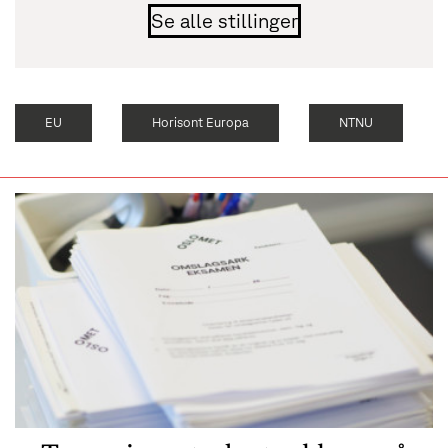
Se alle stillinger
EU
Horisont Europa
NTNU