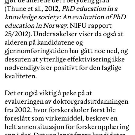
(Thune et al., 2012,
PhD education in a
knowledge society: An evaluation of PhD
education in Norway
. NIFU rapport
25/2012). Undersøkelser viser da også at
alderen på kandidatene og
gjennomføringstiden har gått noe ned, og
dessuten at ytterlige effektivisering ikke
nødvendigvis er positivt for den faglige
kvaliteten.
Det er også viktig å peke på at
evalueringen av doktorgradsutdanningen
fra 2002, hvor forskerskoler først ble
foreslått som virkemiddel, beskrev en
helt annen situasjon for forskeropplæring
enn i dag. Det var langt færre kandidater