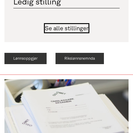
Ledig stilling
Se alle stillinger
Lønnsoppgjør
Rikslønnsnemnda