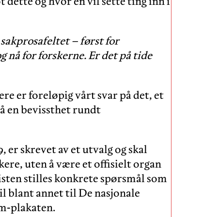
 dette og hvor en vil sette ting inn i
sakprosafeltet – først for
g nå for forskerne. Er det på tide
re er foreløpig vårt svar på det, et
å en bevissthet rundt
 er skrevet av et utvalg og skal
kere, uten å være et offisielt organ
listen stilles konkrete spørsmål som
til blant annet til De nasjonale
om-plakaten.