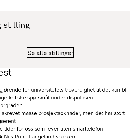
 stilling
Se alle stillinger
est
gjørende for universitetets troverdighet at det kan bli
orlige kritiske spørsmål under disputasen
torgraden
 skrevet masse prosjektsøknader, men det har stort
 gærent
e tider for oss som lever uten smarttelefon
kk Nils Rune Langeland sparken