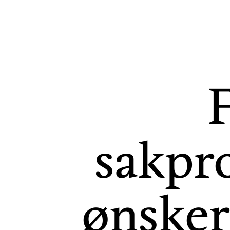
F
sakpro
ønsker