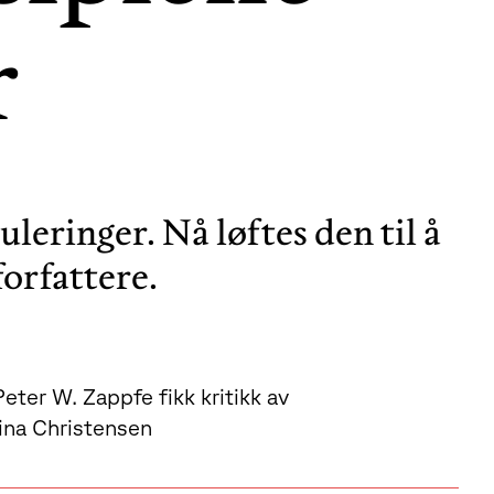
r
eringer. Nå løftes den til å
orfattere.
ter W. Zappfe fikk kritikk av
Lina Christensen