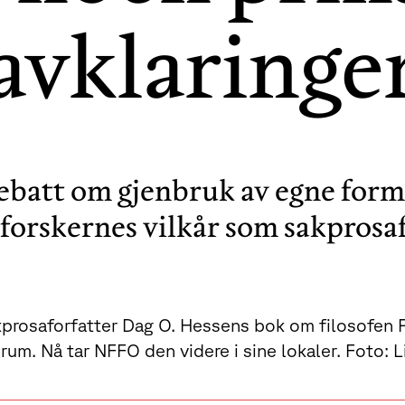
avklaringe
batt om gjenbruk av egne formul
 forskernes vilkår som sakprosaf
prosaforfatter Dag O. Hessens bok om filosofen Pe
forum. Nå tar NFFO den videre i sine lokaler. Foto: 