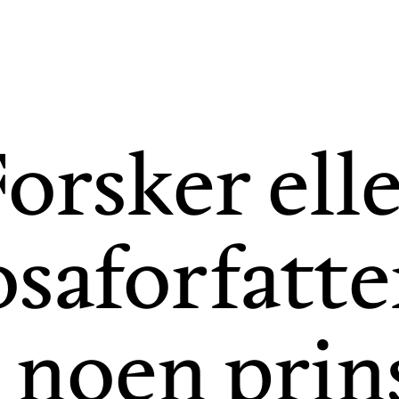
orsker ell
saforfatte
 noen prins