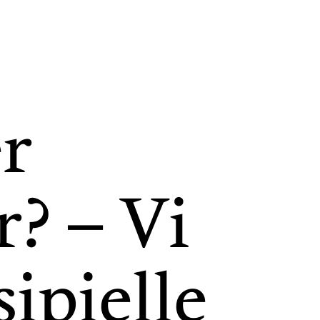
er
r? – Vi
ipielle