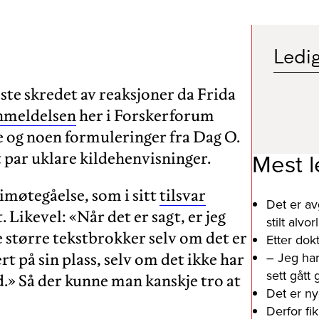
Ledig
ste skredet av reaksjoner da Frida
nmeldelsen
her i Forskerforum
je og noen formuleringer fra Dag O.
Mest l
 par uklare kildehenvisninger.
imøtegåelse, som i sitt
tilsvar
Det er av
 Likevel: «Når det er sagt, er jeg
stilt alv
ke større tekstbrokker selv om det er
Etter dok
– Jeg har
t på sin plass, selv om det ikke har
sett gått
.» Så der kunne man kanskje tro at
Det er ny
Derfor fi