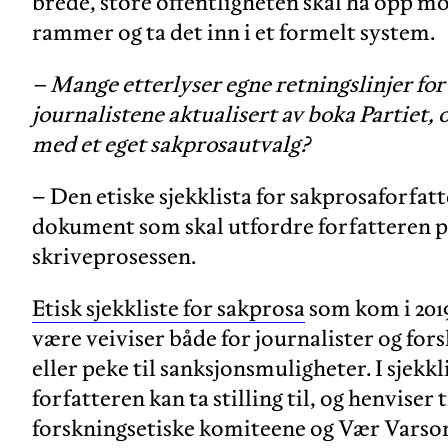
brede, store offentligheten skal ha opp mot
rammer og ta det inn i et formelt system.
– Mange etterlyser egne retningslinjer for 
journalistene aktualisert av boka Partiet, o
med et eget sakprosautvalg?
– Den etiske sjekklista for sakprosaforfatte
dokument som skal utfordre forfatteren p
skriveprosessen.
Etisk sjekkliste for sakprosa
som kom i 2019,
være veiviser både for journalister og fors
eller peke til sanksjonsmuligheter. I sjekk
forfatteren kan ta stilling til, og henviser 
forskningsetiske komiteene og Vær Vars