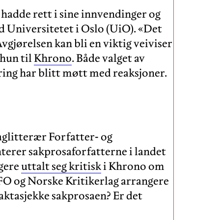
 hadde rett i sine innvendinger og
d Universitetet i Oslo (UiO). «Det
vgjørelsen kan bli en viktig veiviser
 hun til
Khrono
. Både valget av
ering har blitt møtt med reaksjoner.
glitterær Forfatter- og
erer sakprosaforfatterne i landet
igere
uttalt seg kritisk
i Khrono om
FFO og Norske Kritikerlag arrangere
ktasjekke sakprosaen? Er det