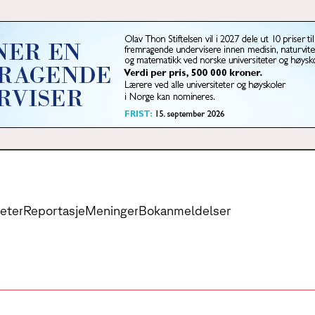
eter
Reportasje
Meninger
Bokanmeldelser