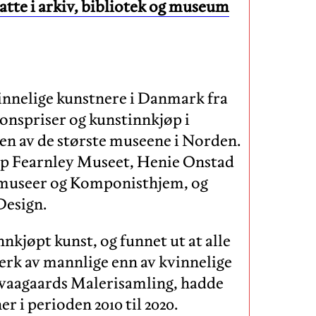
atte i arkiv, bibliotek og museum
innelige kunstnere i Danmark fra
ksjonspriser og kunstinnkjøp i
en av de største museene i Norden.
rup Fearnley Museet, Henie Onstad
museer og Komponisthjem, og
Design.
nkjøpt kunst, og funnet ut at alle
erk av mannlige enn av kvinnelige
Nivaagaards Malerisamling, hadde
r i perioden 2010 til 2020.