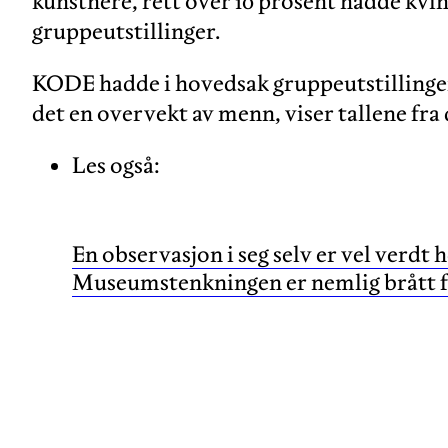
kunstnere, rett over 10 prosent hadde kvin
gruppeutstillinger.
KODE hadde i hovedsak gruppeutstillinger
det en overvekt av menn, viser tallene fr
Les også:
En observasjon i seg selv er vel verdt 
Museumstenkningen er nemlig brått fu