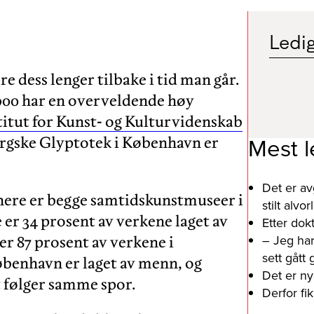
Ledig
e dess lenger tilbake i tid man går.
1900 har en overveldende høy
titut for Kunst- og Kulturvidenskab
Mest l
rgske Glyptotek i København er
Det er av
nere er begge samtidskunstmuseer i
stilt alv
er 34 prosent av verkene laget av
Etter dok
– Jeg har
er 87 prosent av verkene i
sett gått
benhavn er laget av menn, og
Det er ny
 følger samme spor.
Derfor fi