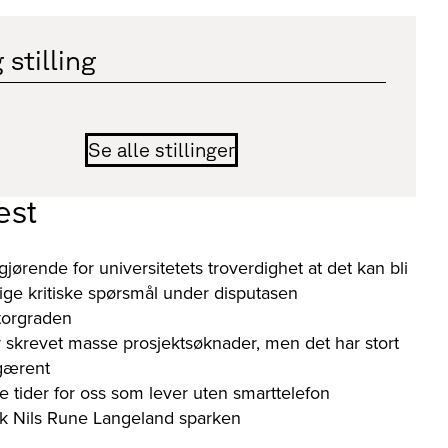
 stilling
Se alle stillinger
est
gjørende for universitetets troverdighet at det kan bli
orlige kritiske spørsmål under disputasen
torgraden
 skrevet masse prosjektsøknader, men det har stort
 gærent
e tider for oss som lever uten smarttelefon
kk Nils Rune Langeland sparken