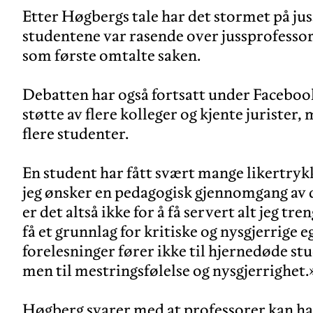
Etter Høgbergs tale har det stormet på jus
studentene var rasende over jussprofessor
som første omtalte saken.
Debatten har også fortsatt under Faceboo
støtte av flere kolleger og kjente juriste
flere studenter.
En student har fått svært mange likertrykk
jeg ønsker en pedagogisk gjennomgang av d
er det altså ikke for å få servert alt jeg tr
få et grunnlag for kritiske og nysgjerrige 
forelesninger fører ikke til hjernedøde st
men til mestringsfølelse og nysgjerrighet.
Høgberg svarer med at professorer kan ha