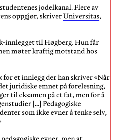
studentenes jodelkanal. Flere av
ens oppgjør, skriver
Universitas
,
k-innlegget til Høgberg. Hun får
r, men møter kraftig motstand hos
 for et innlegg der han skriver «Når
et juridiske emnet på forelesning,
enger til eksamen på et fat, men for å
egenstudier […] Pedagogiske
udenter som ikke evner å tenke selv,
»
 pedagogiske evner, men at