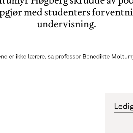
ltumyr Høgberg skrudde av pod
ppgjør med studenters forvent
undervisning.
rene er ikke lærere, sa professor Benedikte Moltu
Ledig