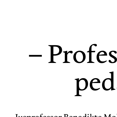
– Profes
ped