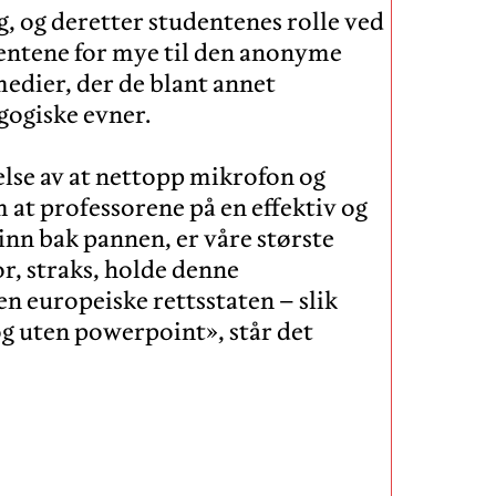
g, og deretter studentenes rolle ved
udentene for mye til den anonyme
medier, der de blant annet
gogiske evner.
else av at nettopp mikrofon og
 at professorene på en effektiv og
nn bak pannen, er våre største
or, straks, holde denne
n europeiske rettsstaten – slik
og uten powerpoint», står det