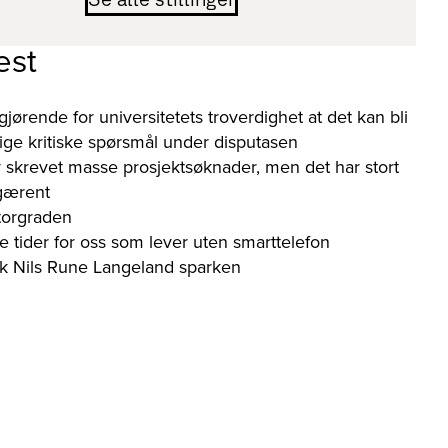
est
gjørende for universitetets troverdighet at det kan bli
orlige kritiske spørsmål under disputasen
 skrevet masse prosjektsøknader, men det har stort
 gærent
torgraden
e tider for oss som lever uten smarttelefon
kk Nils Rune Langeland sparken