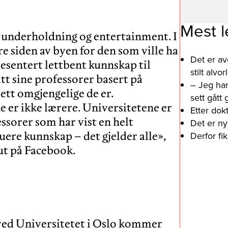
Mest l
r underholdning og entertainment. I
siden av byen for den som ville ha
Det er av
resentert lettbent kunnskap til
stilt alv
tt sine professorer basert på
– Jeg har
ett omgjengelige de er.
sett gått
e er ikke lærere. Universitetene er
Etter dok
ssorer som har vist en helt
Det er ny
luere kunnskap – det gjelder alle»,
Derfor fi
 ved Universitetet i Oslo kommer