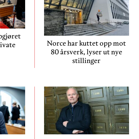
pgjøret
Norce har kuttet opp mot
ivate
80 årsverk, lyser ut nye
stillinger