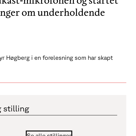
kast-mikrofonen og startet
ninger om underholdende
myr Høgberg i en forelesning som har skapt
 stilling
Se alle stillinger