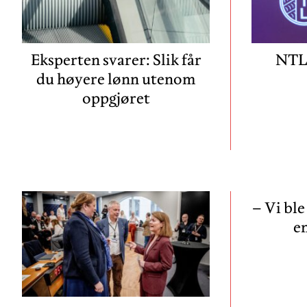
Eksperten svarer: Slik får
NTL 
du høyere lønn utenom
oppgjøret
– Vi ble
en