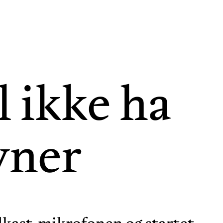
l ikke ha
vner