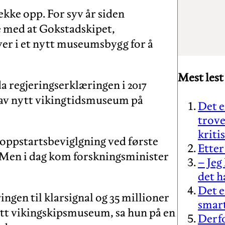
kke opp. For syv år siden
e med at Gokstadskipet,
ver i et nytt museumsbygg for å
Mest lest
 regjeringserklæringen i 2017
n av nytt vikingtidsmuseum på
Det e
trove
kriti
 oppstartsbeviglgning ved første
Ette
. Men i dag kom forskningsminister
– Jeg
det h
Det e
ringen til klarsignal og 35 millioner
smar
ytt vikingskipsmuseum, sa hun på en
Derfo