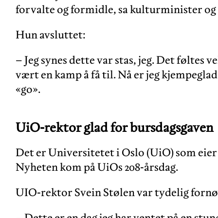
forvalte og formidle, sa kulturminister o
Hun avsluttet:
– Jeg synes dette var stas, jeg. Det føltes 
vært en kamp å få til. Nå er jeg kjempeglad 
«go».
UiO-rektor glad for bursdagsgaven
Det er Universitetet i Oslo (UiO) som eier
Nyheten kom på UiOs 208-årsdag.
UIO-rektor Svein Stølen var tydelig forn
– Dette er en dag jeg har ventet på en stund