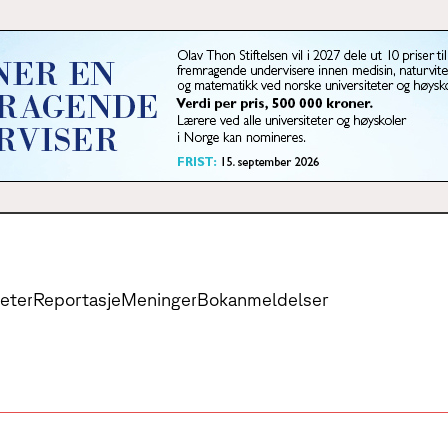
eter
Reportasje
Meninger
Bokanmeldelser