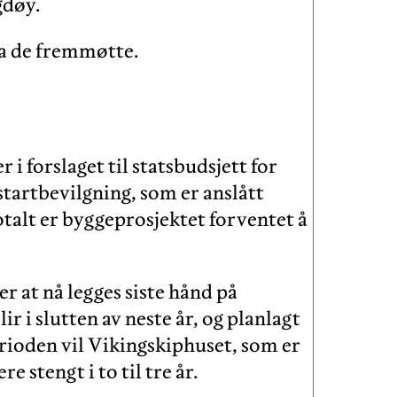
gdøy.
ra de fremmøtte.
 i forslaget til statsbudsjett for
 startbevilgning, som er anslått
otalt er byggeprosjektet forventet å
 at nå legges siste hånd på
r i slutten av neste år, og planlagt
perioden vil Vikingskiphuset, som er
e stengt i to til tre år.