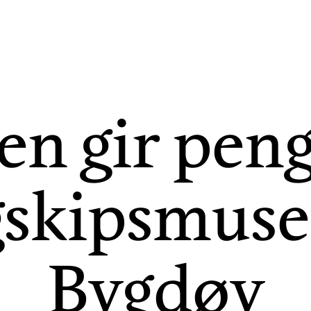
n gir peng
gskipsmus
Bygdøy