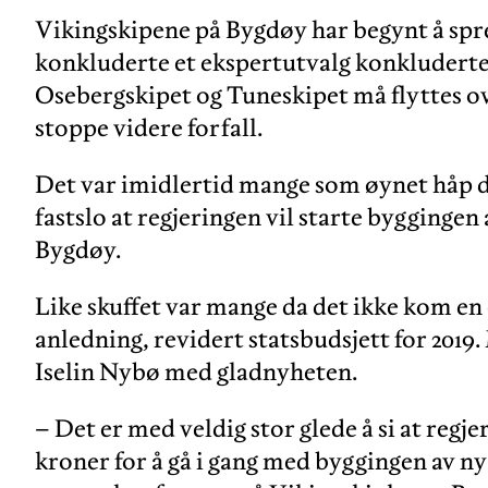
Vikingskipene på Bygdøy har begynt å spre
konkluderte et ekspertutvalg konkludert
Osebergskipet og Tuneskipet må flyttes o
stoppe videre forfall.
Det var imidlertid mange som øynet håp da
fastslo at regjeringen vil starte bygginge
Bygdøy.
Like skuffet var mange da det ikke kom en
anledning, revidert statsbudsjett for 2019
Iselin Nybø med gladnyheten.
– Det er med veldig stor glede å si at regje
kroner for å gå i gang med byggingen av n