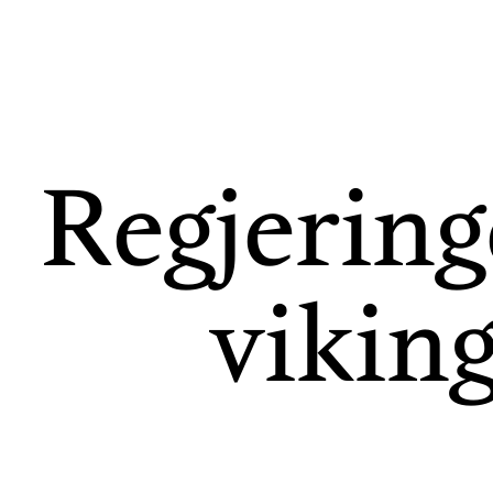
Regjeringe
vikin