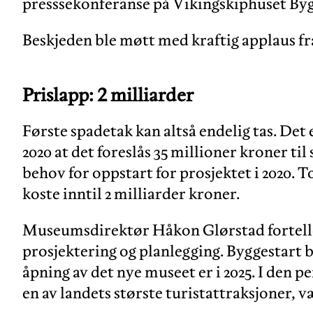
presssekonferanse på Vikingskiphuset By
Beskjeden ble møtt med kraftig applaus f
Prislapp: 2 milliarder
Første spadetak kan altså endelig tas. Det er
2020 at det foreslås 35 millioner kroner til
behov for oppstart for prosjektet i 2020. T
koste inntil 2 milliarder kroner.
Museumsdirektør Håkon Glørstad forteller
prosjektering og planlegging. Byggestart bli
åpning av det nye museet er i 2025. I den 
en av landets største turistattraksjoner, vær