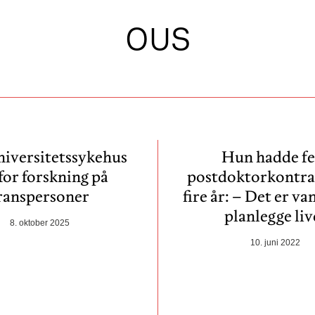
OUS
niversitets­sykehus
Hun hadde f
 for forskning på
postdoktorkontra
ranspersoner
fire år: – Det er va
planlegge liv
8. oktober 2025
10. juni 2022