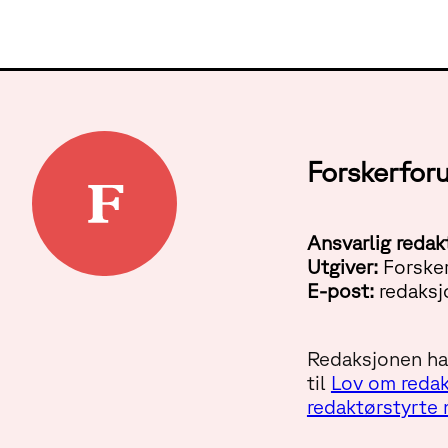
Forskerfor
Ansvarlig redak
Utgiver:
Forske
E-post:
redaksj
Redaksjonen har
til
Lov om redak
redaktørstyrte