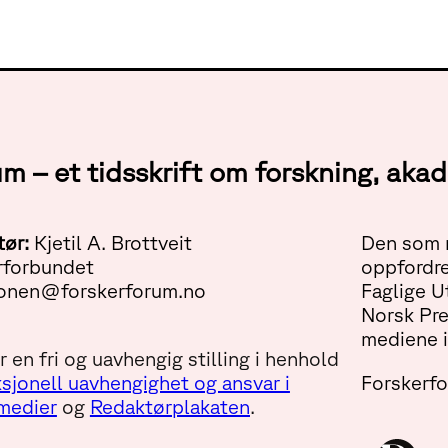
um – et tidsskrift om forskning, ak
tør:
Kjetil A. Brottveit
Den som m
rforbundet
oppfordre
onen@forskerforum.no
Faglige U
Norsk Pr
mediene i
 en fri og uavhengig stilling i henhold
sjonell uavhengighet og ansvar i
Forskerf
 medier
og
Redaktørplakaten
.