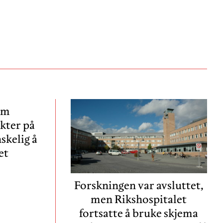
em
kter på
nskelig å
et
Forskningen var avsluttet,
men Rikshospitalet
fortsatte å bruke skjema