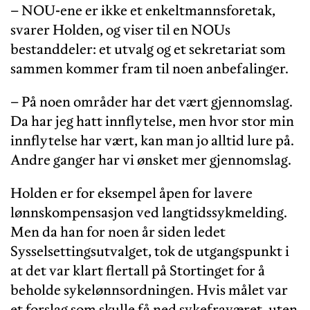
– NOU-ene er ikke et enkeltmannsforetak,
svarer Holden, og viser til en NOUs
bestanddeler: et utvalg og et sekretariat som
sammen kommer fram til noen anbefalinger.
– På noen områder har det vært gjennomslag.
Da har jeg hatt innflytelse, men hvor stor min
innflytelse har vært, kan man jo alltid lure på.
Andre ganger har vi ønsket mer gjennomslag.
Holden er for eksempel åpen for lavere
lønnskompensasjon ved langtidssykmelding.
Men da han for noen år siden ledet
Sysselsettingsutvalget, tok de utgangspunkt i
at det var klart flertall på Stortinget for å
beholde sykelønnsordningen. Hvis målet var
et forslag som skulle få ned sykefraværet, uten