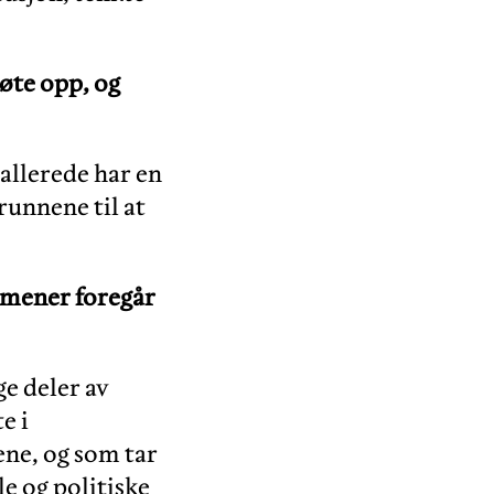
øte opp, og
 allerede har en
runnene til at
u mener foregår
ge deler av
e i
ene, og som tar
e og politiske