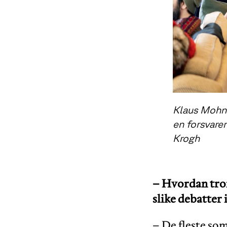
Klaus Mohn 
en forsvare
Krogh
– Hvordan tror
slike debatter 
– De fleste som