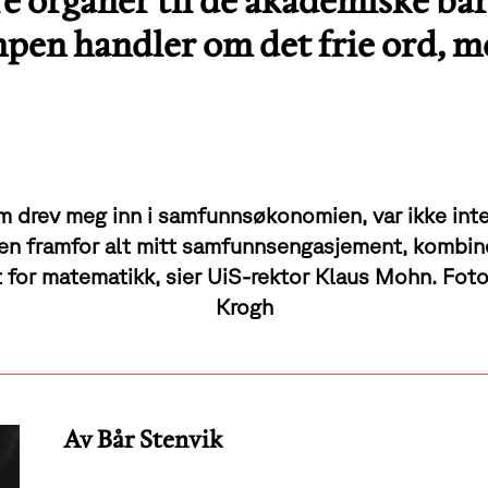
dre organer til de akademiske ba
mpen handler om det frie ord, 
m drev meg inn i samfunnsøkonomien, var ikke inte
en framfor alt mitt samfunnsengasjement, kombin
t for matematikk, sier UiS-rektor Klaus Mohn. Fot
Krogh
Av Bår Stenvik