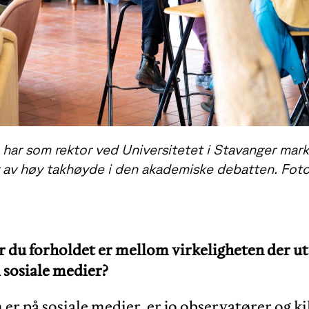
har som rektor ved Universitetet i Stavanger mar
r av høy takhøyde i den akademiske debatten. Foto
 du forholdet er mellom virkeligheten der ute
i sosiale medier?
 er på sosiale medier, er jo observatører og 