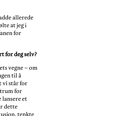
hadde allerede
te at jeg i
fanen for
rt for deg selv?
tets vegne – om
gen til å
vi står for
ntrum for
e lansere et
ar dette
tusjon, tenkte