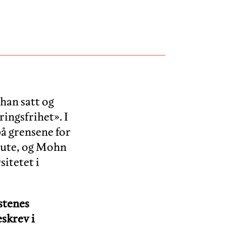
han satt og
ingsfrihet». I
på grensene for
t ute, og Mohn
itetet i
istenes
eskrev i