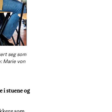
kert seg som
: Marie von
 i stuene og
kikkere som