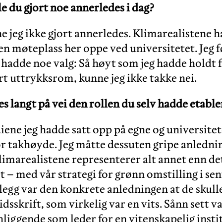
le du gjort noe annerledes i dag?
e jeg ikke gjort annerledes. Klimarealistene 
en møteplass her oppe ved universitetet. Jeg føl
 hadde noe valg: Så høyt som jeg hadde holdt 
rt uttrykksrom, kunne jeg ikke takke nei.
es langt på vei den rollen du selv hadde etable
diene jeg hadde satt opp på egne og universite
tor takhøyde. Jeg måtte dessuten gripe anlednin
imarealistene representerer alt annet enn det 
t – med vår strategi for grønn omstilling i se
illegg var den konkrete anledningen at de skull
idsskrift, som virkelig var en vits. Sånn sett v
nliggende som leder for en vitenskapelig insti