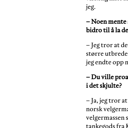
jeg.
– Noen mente a
bidro til å la 
– Jeg tror at d
større utbredel
jeg endte opp m
– Du ville pro
i det skjulte?
– Ja, jeg tror a
norsk velgerma
velgermassen s
tankegods fra K