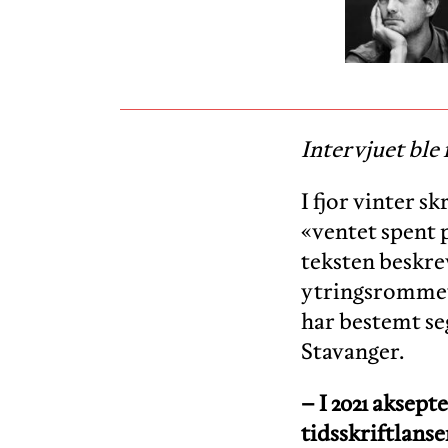
Intervjuet ble 
I fjor vinter 
«ventet spent 
teksten beskrev
ytringsrommet.
har bestemt seg
Stavanger.
– I 2021 aksept
tidsskriftlanse