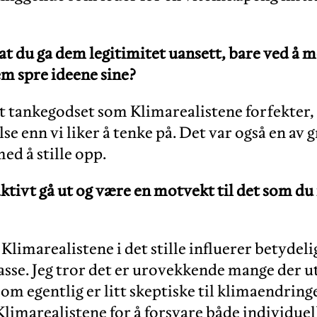
t du ga dem legitimitet uansett, bare ved å m
dem spre ideene sine?
et tankegodset som Klimarealistene forfekter,
se enn vi liker å tenke på. Det var også en av g
ed å stille opp.
aktivt gå ut og være en motvekt til det som d
t Klimarealistene i det stille influerer betydeli
sse. Jeg tror det er urovekkende mange der ut
om egentlig er litt skeptiske til klimaendring
limarealistene for å forsvare både individuell