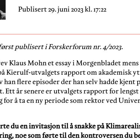
Publisert 29. juni 2023 kl. 17:22
først publisert i Forskerforum nr. 4/2023.
skrev Klaus Mohn et essay i Morgenbladet mens 
på Kierulf-utvalgets rapport om akademisk ytr
 han flere episoder der han selv hadde kjent 
 Ett år senere er utvalgets rapport for lengs
 for å ta en ny periode som rektor ved Univers
erte du en invitasjon til å snakke på Klimareal
ring, noe som førte til den kontroversen du b