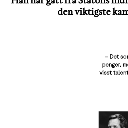
Han har gått fra Statoils in
den viktigste ka
– Det so
penger, m
visst talen