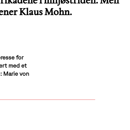
rrikadene i miljøstriden. Men
mener Klaus Mohn.
resse for
ert med et
o: Marie von