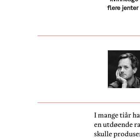
flere jente
I mange tiår ha
en utdøende ra
skulle produser