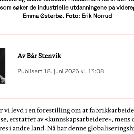
r som søker de industrielle utdanningene på videre
Emma Østerbø. Foto: Erik Norrud
Av Bår Stenvik
Publisert 18. juni 2026 kl. 13:08
r vi levd i en forestilling om at fabrikkarbeid
se, erstattet av «kunnskapsarbeidere», mens 
es i andre land. Nå har denne globaliseringshi