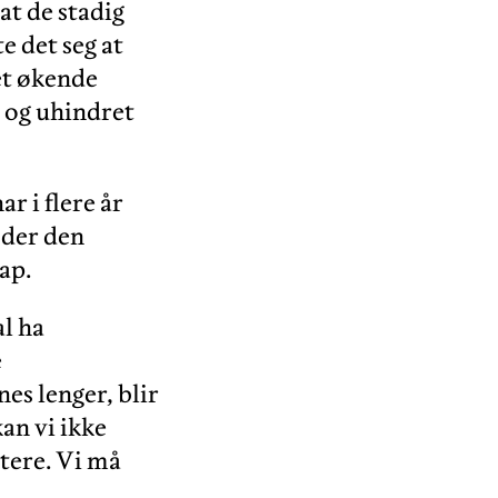
at de stadig
e det seg at
et økende
i og uhindret
 i flere år
 der den
ap.
al ha
e
es lenger, blir
kan vi ikke
rtere. Vi må