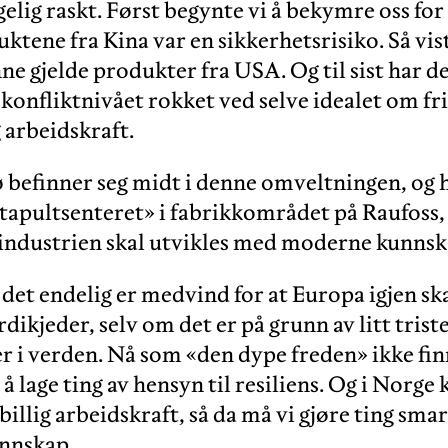
lig raskt. Først begynte vi å bekymre oss for 
tene fra Kina var en sikkerhetsrisiko. Så vist
e gjelde produkter fra USA. Og til sist har d
konfliktnivået rokket ved selve idealet om fr
g arbeidskraft.
efinner seg midt i denne omveltningen, og har
tapultsenteret» i fabrikkområdet på Raufoss,
 industrien skal utvikles med moderne kunnsk
 det endelig er medvind for at Europa igjen sk
rdikjeder, selv om det er på grunn av litt trist
 i verden. Nå som «den dype freden» ikke finn
 å lage ting av hensyn til resiliens. Og i Norge 
illig arbeidskraft, så da må vi gjøre ting sma
unnskap.