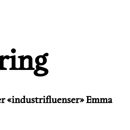
ring
ner «industrifluenser» Emma