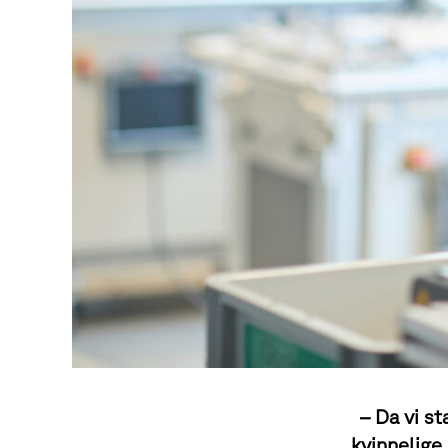
– Da vi s
kvinnelige 