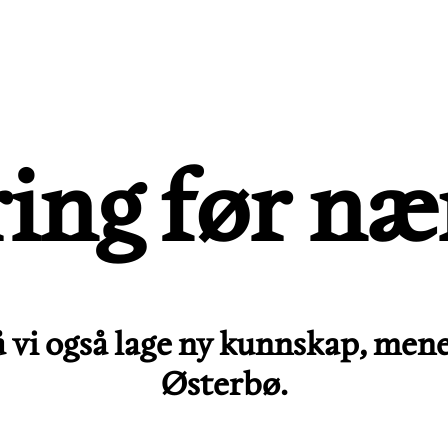
ing før næ
 må vi også lage ny kunnskap, me
Østerbø
.