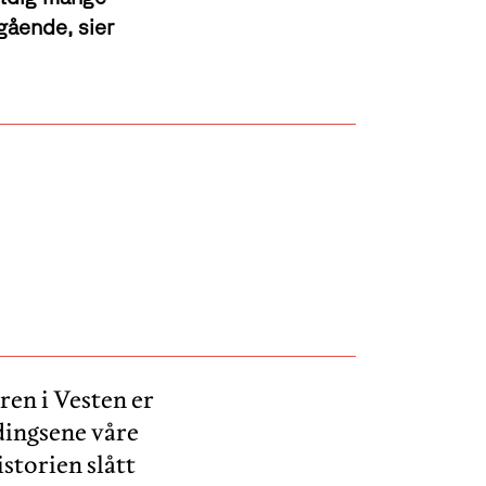
gående, sier
eren i Vesten er
dingsene våre
storien slått