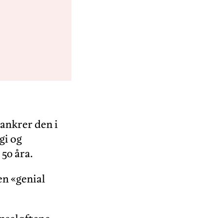
ankrer den i
gi og
 50 åra.
en «genial