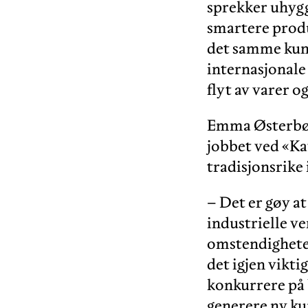
sprekker uhygge
smartere produk
det samme kunn
internasjonale 
flyt av varer o
Emma Østerbø b
jobbet ved «Ka
tradisjonsrike
– Det er gøy at
industrielle ve
omstendigheter
det igjen viktig
konkurrere på b
generere ny k