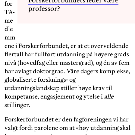
for
professor?
TA-
me
dle
mm
ene i Forskerforbundet, er at et overveldende
flertall har fullført utdanning på høyere grads
nivå (hovedfag eller mastergrad), og én av fem
har avlagt doktorgrad. Våre dagers komplekse,
globaliserte forsknings- og
utdanningslandskap stiller høye krav til
kompetanse, engasjement og ytelse i
alle
stillinger.
Forskerforbundet er den fagforeningen vi har
valgt fordi parolene om at «høy utdanning skal