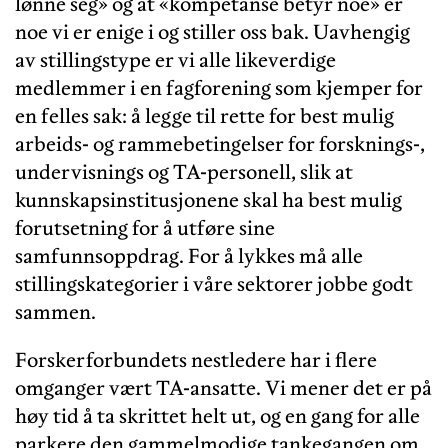
lønne seg» og at «kompetanse betyr noe» er
noe vi er enige i og stiller oss bak. Uavhengig
av stillingstype er vi alle likeverdige
medlemmer i en fagforening som kjemper for
en felles sak: å legge til rette for best mulig
arbeids- og rammebetingelser for forsknings-,
undervisnings og TA-personell, slik at
kunnskapsinstitusjonene skal ha best mulig
forutsetning for å utføre sine
samfunnsoppdrag. For å lykkes må alle
stillingskategorier i våre sektorer jobbe godt
sammen.
Forskerforbundets nestledere har i flere
omganger vært TA-ansatte. Vi mener det er på
høy tid å ta skrittet helt ut, og en gang for alle
parkere den gammelmodige tankegangen om