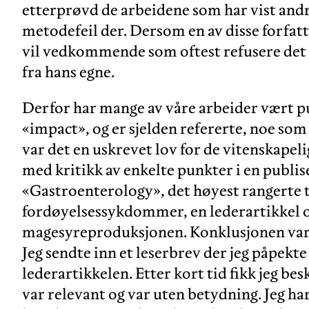
etterprøvd de arbeidene som har vist andr
metodefeil der. Dersom en av disse forfatt
vil vedkommende som oftest refusere det 
fra hans egne.
Derfor har mange av våre arbeider vært pub
«impact», og er sjelden refererte, noe som 
var det en uskrevet lov for de vitenskapeli
med kritikk av enkelte punkter i en publise
«Gastroenterology», det høyest rangerte ti
fordøyelsessykdommer, en lederartikkel
magesyreproduksjonen. Konklusjonen var at
Jeg sendte inn et leserbrev der jeg påpekt
lederartikkelen. Etter kort tid fikk jeg be
var relevant og var uten betydning. Jeg ha