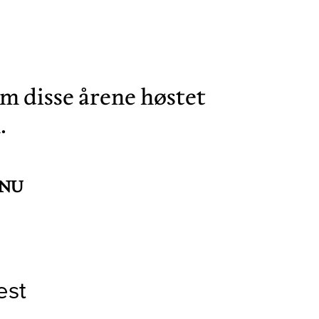
om disse årene høstet
.
NTNU
est