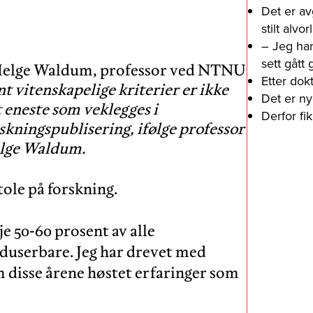
Det er av
stilt alv
– Jeg har
sett gått
Etter dok
t vitenskapelige kriterier er ikke
Det er ny
 eneste som veklegges i
Derfor fi
skningspublisering, ifølge professor
lge Waldum.
ole på forskning.
je 50-60 prosent av alle
oduserbare. Jeg har drevet med
m disse årene høstet erfaringer som