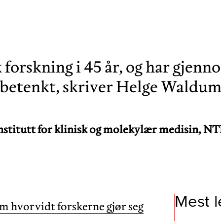
forskning i 45 år, og har gjenn
 betenkt, skriver Helge Waldum
nstitutt for klinisk og molekylær medisin, 
Mest l
m hvorvidt forskerne gjør seg