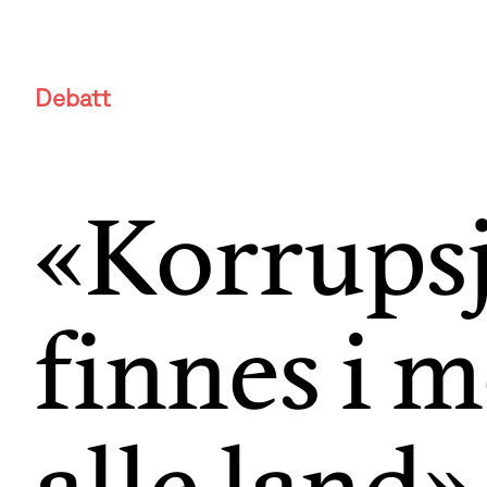
Debatt
«Korrups
finnes i m
alle land»