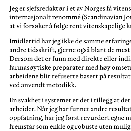
Jeg er sjefsredaktør i et av Norges få viten
internasjonalt renommé (Scandinavian Jou
at vi forsøker å følge rent vitenskapelige k
Imidlertid har jeg ikke de samme erfaringe
andre tidsskrift, gjerne også blant de mes
Dersom det er funn med direkte eller indi
farmasøytiske preparater med høy omsetnin
arbeidene blir refuserte basert på resultat
ved anvendt metodikk.
En svakhet i systemet er det i tillegg at de
arbeider. Når jeg har funnet andre result
oppfatning, har jeg først revurdert egn
fremstår som enkle og robuste uten mulighe