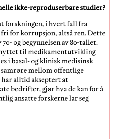
nelle ikke-reproduserbare studier?
at forskningen, i hvert fall fra
fri for korrupsjon, altså ren. Dette
v 70- og begynnelsen av 80-tallet.
knyttet til medikamentutvikling
es i basal- og klinisk medisinsk
de samrøre mellom offentlige
 har alltid akseptert at
te bedrifter, gjør hva de kan for å
tlig ansatte forskerne lar seg