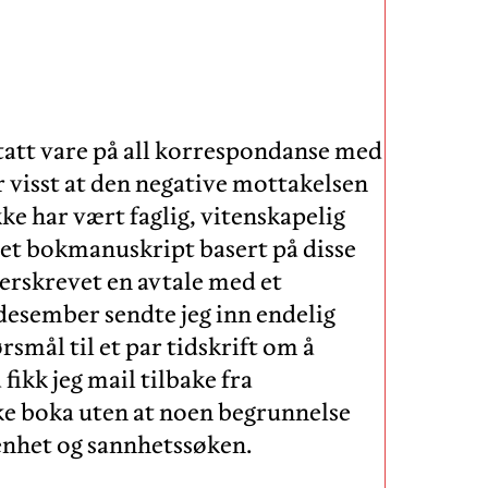
 tatt vare på all korrespondanse med
r visst at den negative mottakelsen
e har vært faglig, vitenskapelig
g et bokmanuskript basert på disse
erskrevet en avtale med et
desember sendte jeg inn endelig
smål til et par tidskrift om å
fikk jeg mail tilbake fra
ykke boka uten at noen begrunnelse
penhet og sannhetssøken.