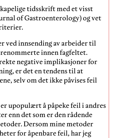
skapelige tidsskrift med et visst
rnal of Gastroenterology) og vet
riterier.
r ved innsending av arbeider til
t renommerte innen fagfeltet.
rekte negative implikasjoner for
g, er det en tendens til at
ene, selv om det ikke påvises feil
t er upopulært å påpeke feil i andres
ater enn det som er den rådende
e metoder. Dersom mine metoder
ter for åpenbare feil, har jeg