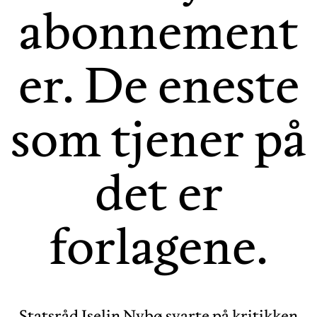
abonnement
er. De eneste
som tjener på
det er
forlagene.
Statsråd Iselin Nybø svarte på kritikken