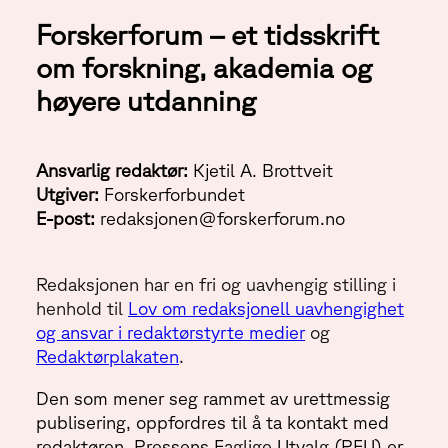
Forskerforum – et tidsskrift
om forskning, akademia og
høyere utdanning
Ansvarlig redaktør:
Kjetil A. Brottveit
Utgiver:
Forskerforbundet
E-post:
redaksjonen@forskerforum.no
Redaksjonen har en fri og uavhengig stilling i
henhold til
Lov om redaksjonell uavhengighet
og ansvar i redaktørstyrte medier
og
Redaktørplakaten
.
Den som mener seg rammet av urettmessig
publisering, oppfordres til å ta kontakt med
redaktøren. Pressens Faglige Utvalg (PFU) er