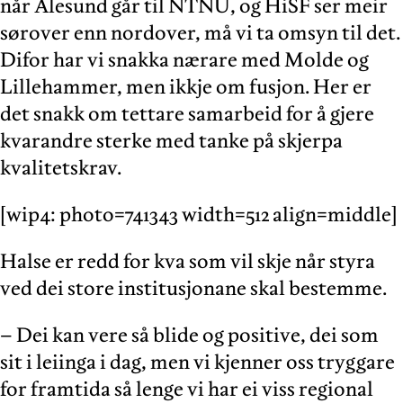
når Ålesund går til NTNU, og HiSF ser meir
sørover enn nordover, må vi ta omsyn til det.
Difor har vi snakka nærare med Molde og
Lillehammer, men ikkje om fusjon. Her er
det snakk om tettare samarbeid for å gjere
kvarandre sterke med tanke på skjerpa
kvalitetskrav.
[wip4: photo=741343 width=512 align=middle]
Halse er redd for kva som vil skje når styra
ved dei store institusjonane skal bestemme.
– Dei kan vere så blide og positive, dei som
sit i leiinga i dag, men vi kjenner oss tryggare
for framtida så lenge vi har ei viss regional