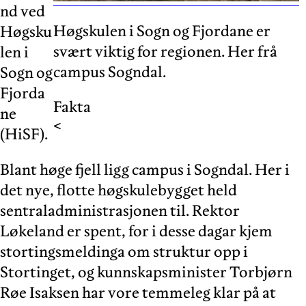
nd ved
Høgskulen i Sogn og Fjordane er
Høgsku
svært viktig for regionen. Her frå
len i
campus Sogndal.
Sogn og
Fjorda
Fakta
ne
<
(HiSF).
Blant høge fjell ligg campus i Sogndal. Her i
det nye, flotte høgskulebygget held
sentraladministrasjonen til. Rektor
Løkeland er spent, for i desse dagar kjem
stortingsmeldinga om struktur opp i
Stortinget, og kunnskapsminister Torbjørn
Røe Isaksen har vore temmeleg klar på at