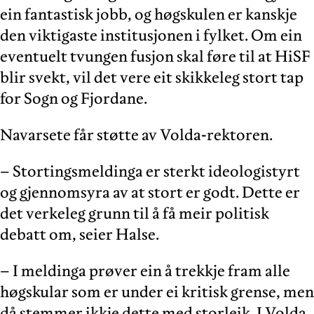
ein fantastisk jobb, og høgskulen er kanskje
den viktigaste institusjonen i fylket. Om ein
eventuelt tvungen fusjon skal føre til at HiSF
blir svekt, vil det vere eit skikkeleg stort tap
for Sogn og Fjordane.
Navarsete får støtte av Volda-rektoren.
– Stortingsmeldinga er sterkt ideologistyrt
og gjennomsyra av at stort er godt. Dette er
det verkeleg grunn til å få meir politisk
debatt om, seier Halse.
– I meldinga prøver ein å trekkje fram alle
høgskular som er under ei kritisk grense, men
då stemmer ikkje dette med storleik. I Volda