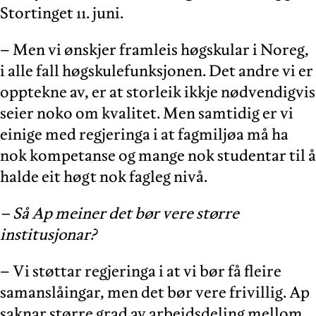
Stortinget 11. juni.
– Men vi ønskjer framleis høgskular i Noreg,
i alle fall høgskulefunksjonen. Det andre vi er
opptekne av, er at storleik ikkje nødvendigvis
seier noko om kvalitet. Men samtidig er vi
einige med regjeringa i at fagmiljøa må ha
nok kompetanse og mange nok studentar til å
halde eit høgt nok fagleg nivå.
– Så Ap meiner det bør vere større
institusjonar?
– Vi støttar regjeringa i at vi bør få fleire
samanslåingar, men det bør vere frivillig. Ap
saknar større grad av arbeidsdeling mellom