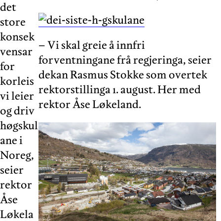
det
store
konsek
– Vi skal greie å innfri
vensar
forventningane frå regjeringa, seier
for
dekan Rasmus Stokke som overtek
korleis
rektorstillinga 1. august. Her med
vi leier
rektor Åse Løkeland.
og driv
høgskul
ane i
Noreg,
seier
rektor
Åse
Løkela