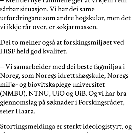
– Men dei nye rammene gjer at vi kjem i ein
sårbar situasjon. Vi har dei same
utfordringane som andre høgskular, men det
vi ikkje rår over, er søkjarmassen.
Dei to meiner også at forskingsmiljøet ved
HiSF held god kvalitet.
– Vi samarbeider med dei beste fagmiljøa i
Noreg, som Noregs idrettshøgskule, Noregs
miljø- og biovitskaplege universitet
(NMBU), NTNU, UiO og UiB. Og vi har bra
gjennomslag på søknader i Forskingsrådet,
seier Haara.
Stortingsmeldinga er sterkt ideologistyrt, og