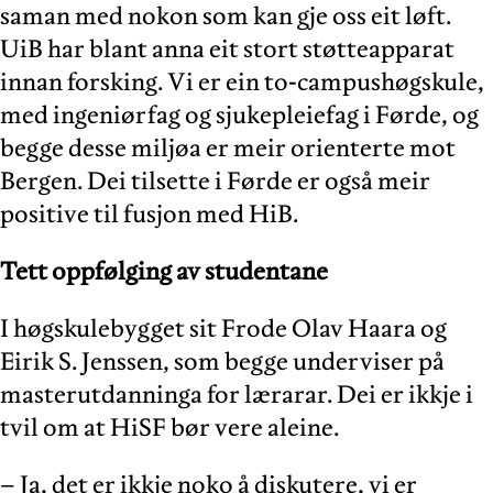
saman med nokon som kan gje oss eit løft.
UiB har blant anna eit stort støtteapparat
innan forsking. Vi er ein to-campushøgskule,
med ingeniørfag og sjukepleiefag i Førde, og
begge desse miljøa er meir orienterte mot
Bergen. Dei tilsette i Førde er også meir
positive til fusjon med HiB.
Tett oppfølging av studentane
I høgskulebygget sit Frode Olav Haara og
Eirik S. Jenssen, som begge underviser på
masterutdanninga for lærarar. Dei er ikkje i
tvil om at HiSF bør vere aleine.
– Ja, det er ikkje noko å diskutere, vi er