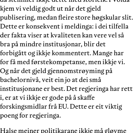
kjem vi veldig godt ut når det gjeld
publisering, medan fleire store høgskular slit.
Dette er konsekvent i meldinga: i dei tilfella
der fakta viser at kvaliteten kan vere vel så
bra på mindre institusjonar, blir det
forbigått og ikkje kommentert. Mange har
for få med førstekompetanse, men ikkje vi.
Og når det gjeld gjennomstrøyming på
bachelornivå, veit ein jo at dei små
institusjonane er best. Det regjeringa har rett
i, er at vi ikkje er gode på å skaffe
forskingsmidlar frå EU. Dette er eit viktig
poeng for regjeringa.
Halse meiner politikarane ikkje må gløyme