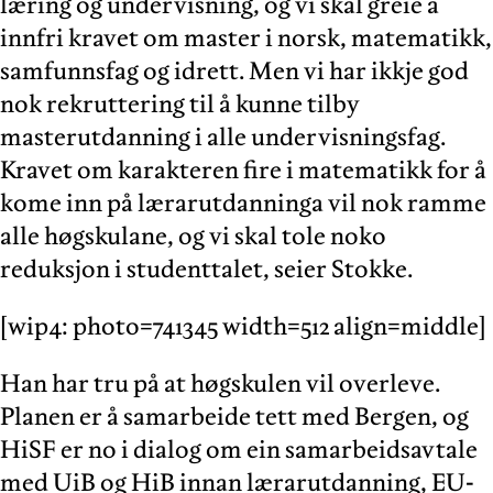
læring og undervisning, og vi skal greie å
innfri kravet om master i norsk, matematikk,
samfunnsfag og idrett. Men vi har ikkje god
nok rekruttering til å kunne tilby
masterutdanning i alle undervisningsfag.
Kravet om karakteren fire i matematikk for å
kome inn på lærarutdanninga vil nok ramme
alle høgskulane, og vi skal tole noko
reduksjon i studenttalet, seier Stokke.
[wip4: photo=741345 width=512 align=middle]
Han har tru på at høgskulen vil overleve.
Planen er å samarbeide tett med Bergen, og
HiSF er no i dialog om ein samarbeidsavtale
med UiB og HiB innan lærarutdanning, EU-