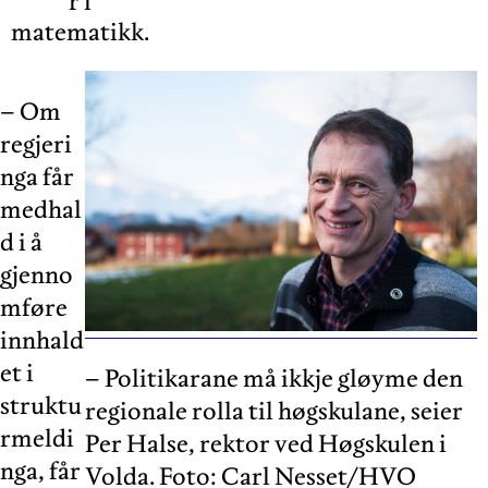
r i
matematikk.
– Om
regjeri
nga får
medhal
d i å
gjenno
mføre
innhald
et i
– Politikarane må ikkje gløyme den
struktu
regionale rolla til høgskulane, seier
rmeldi
Per Halse, rektor ved Høgskulen i
nga, får
Volda. Foto: Carl Nesset/HVO