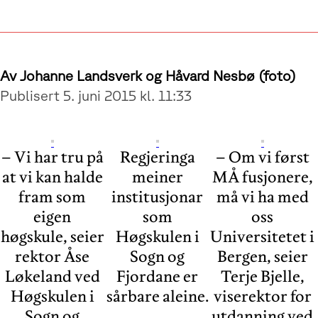
Av Johanne Landsverk og Håvard Nesbø (foto)
Publisert 5. juni 2015 kl. 11:33
– Vi har tru på
Regjeringa
– Om vi først
at vi kan halde
meiner
MÅ fusjonere,
fram som
institusjonar
må vi ha med
eigen
som
oss
høgskule, seier
Høgskulen i
Universitetet i
rektor Åse
Sogn og
Bergen, seier
Løkeland ved
Fjordane er
Terje Bjelle,
Høgskulen i
sårbare aleine.
viserektor for
Sogn og
utdanning ved