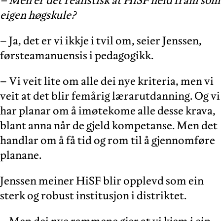
– Men er det realistisk at HiSF held fram som
eigen høgskule?
– Ja, det er vi ikkje i tvil om, seier Jenssen,
førsteamanuensis i pedagogikk.
– Vi veit lite om alle dei nye kriteria, men vi
veit at det blir femårig lærarutdanning. Og vi
har planar om å imøtekome alle desse krava,
blant anna når de gjeld kompetanse. Men det
handlar om å få tid og rom til å gjennomføre
planane.
Jenssen meiner HiSF blir opplevd som ein
sterk og robust institusjon i distriktet.