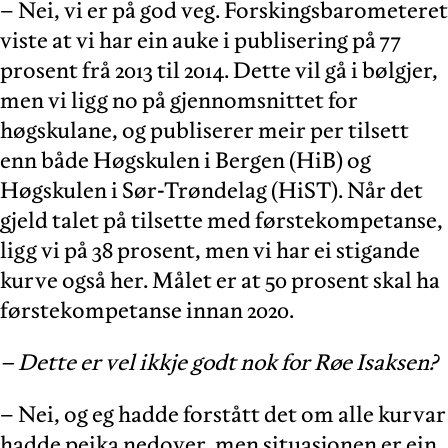
– Nei, vi er på god veg. Forskingsbarometeret
viste at vi har ein auke i publisering på 77
prosent frå 2013 til 2014. Dette vil gå i bølgjer,
men vi ligg no på gjennomsnittet for
høgskulane, og publiserer meir per tilsett
enn både Høgskulen i Bergen (HiB) og
Høgskulen i Sør-Trøndelag (HiST). Når det
gjeld talet på tilsette med førstekompetanse,
ligg vi på 38 prosent, men vi har ei stigande
kurve også her. Målet er at 50 prosent skal ha
førstekompetanse innan 2020.
– Dette er vel ikkje godt nok for Røe Isaksen?
– Nei, og eg hadde forstått det om alle kurvar
hadde peika nedover, men situasjonen er ein