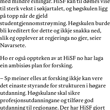
med mindre einingar. HiSF kan til dømes vise
til sterk vekst i søkjartalet, og høgskulen ligg
på topp når de gjeld
studentgjennomstrøyming. Høgskulen burde
bli kreditert for dette og ikkje snakka ned,
slik eg opplever at regjeringa no gjer, seier
Navarsete.
Ho er også oppteken av at HiSF no har laga
ein ambisiøs plan for forsking.
– Sp meiner elles at forsking ikkje kan vere
det einaste styrande for strukturen i høgare
utdanning. Høgskulane skal sikre
profesjonsutdanningane og tilføre god
utdanning til regionane. Der har HiSF gjort