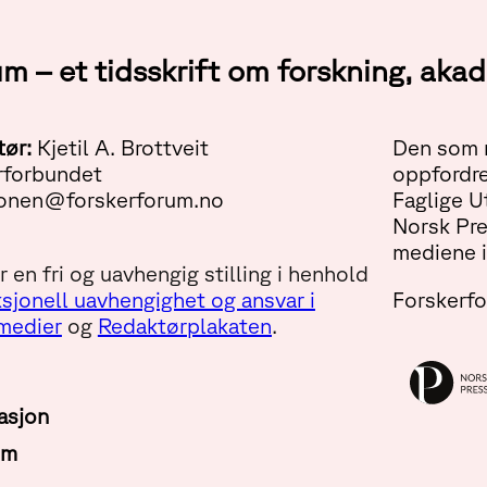
um – et tidsskrift om forskning, ak
tør:
Kjetil A. Brottveit
Den som m
rforbundet
oppfordre
onen@forskerforum.no
Faglige U
Norsk Pr
mediene i
 en fri og uavhengig stilling i henhold
sjonell uavhengighet og ansvar i
Forskerf
 medier
og
Redaktørplakaten
.
asjon
um