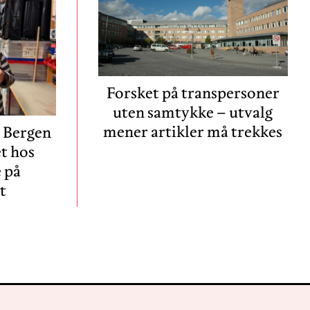
Forsket på transpersoner
uten samtykke – utvalg
mener artikler må trekkes
i Bergen
et hos
 på
t