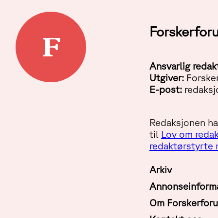
Forskerfor
Ansvarlig redak
Utgiver:
Forske
E-post:
redaksj
Redaksjonen har
til
Lov om redak
redaktørstyrte
Arkiv
Annonseinform
Om Forskerfor