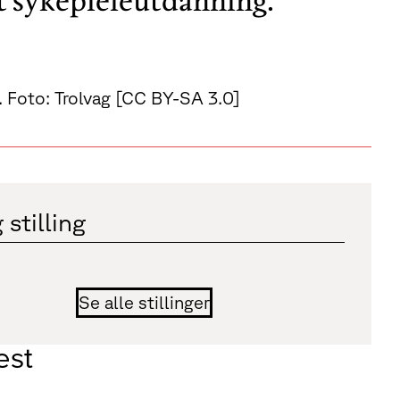
rt sykepleieutdanning.
. Foto: Trolvag [CC BY-SA 3.0]
 stilling
Se alle stillinger
est