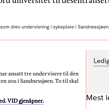
rd universitet til desentralise
som drev undervisning i sykepleie i Sandnessjøen
Ledig
 har ansatt tre undervisere til den
n 2021 i Sandnessjøen. To til skal
Mest l
ed. VID gjenåpner.