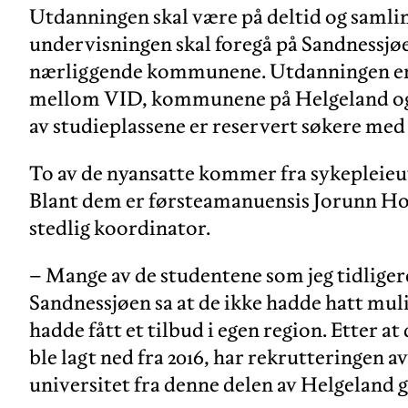
Utdanningen skal være på deltid og samlin
undervisningen skal foregå på Sandnessjøe
nærliggende kommunene. Utdanningen er r
mellom VID, kommunene på Helgeland og
av studieplassene er reservert søkere med 
To av de nyansatte kommer fra sykepleieu
Blant dem er førsteamanuensis Jorunn Ho
stedlig koordinator.
– Mange av de studentene som jeg tidliger
Sandnessjøen sa at de ikke hadde hatt mulig
hadde fått et tilbud i egen region. Etter 
ble lagt ned fra 2016, har rekrutteringen a
universitet fra denne delen av Helgeland g