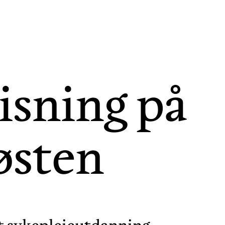
isning på
østen