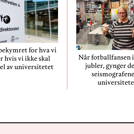
 bekymret for hva vi
Når fotballfansen 
r hvis vi ikke skal
jubler, gynger d
el av universitetet
seismografene
universitete