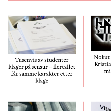
Nokut 
Tusenvis av studenter
Kristi
klager på sensur – flertallet
mi
får samme karakter etter
klage