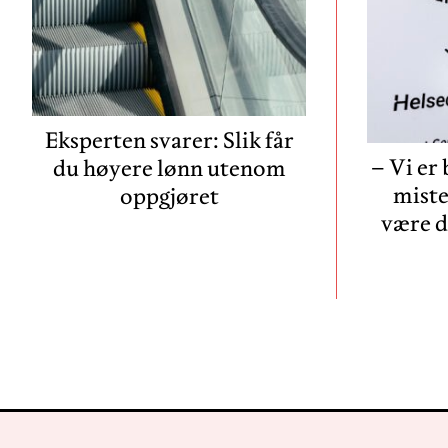
Eksperten svarer: Slik får
– Vi er
du høyere lønn utenom
miste
oppgjøret
være d