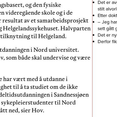
Det er av
gsbasert, og den fysiske
stilt alv
n videregående skole og i de
Etter dok
esultat av et samarbeidsprosjekt
– Jeg har
 Helgelandssykehuset. Halvparten
sett gått
Det er ny
tilknytning til Helgeland.
Derfor fi
tdanningen i Nord universitet.
v, som både skal undervise og være
e har vært med å utdanne i
het til å ta studiet om de ikke
at deltidsutdanningen i Sandnessjøen
v sykepleierstudenter til Nord
ått ned, sier Hov.