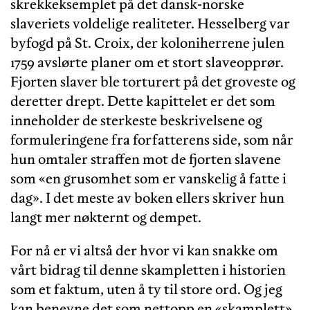
skrekkeksemplet på det dansk-norske
slaveriets voldelige realiteter. Hesselberg var
byfogd på St. Croix, der koloniherrene julen
1759 avslørte planer om et stort slaveopprør.
Fjorten slaver ble torturert på det groveste og
deretter drept. Dette kapittelet er det som
inneholder de sterkeste beskrivelsene og
formuleringene fra forfatterens side, som når
hun omtaler straffen mot de fjorten slavene
som «en grusomhet som er vanskelig å fatte i
dag». I det meste av boken ellers skriver hun
langt mer nøkternt og dempet.
For nå er vi altså der hvor vi kan snakke om
vårt bidrag til denne skampletten i historien
som et faktum, uten å ty til store ord. Og jeg
kan benevne det som nettopp en «skamplett»