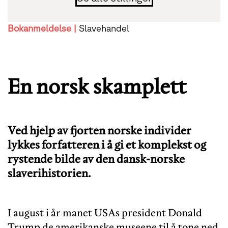
Bokanmeldelse |
Slavehandel
En norsk skamplett
Ved hjelp av fjorten norske individer
lykkes forfatteren i å gi et komplekst og
rystende bilde av den dansk-norske
slaverihistorien.
I august i år manet USAs president Donald
Trump de amerikanske museene til å tone ned