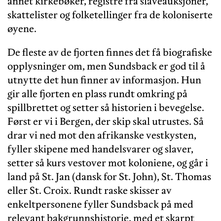
annet kirkebøker, registre fra slaveauksjoner,
skattelister og folketellinger fra de koloniserte
øyene.
De fleste av de fjorten finnes det få biografiske
opplysninger om, men Sundsback er god til å
utnytte det hun finner av informasjon. Hun
gir alle fjorten en plass rundt omkring på
spillbrettet og setter så historien i bevegelse.
Først er vi i Bergen, der skip skal utrustes. Så
drar vi ned mot den afrikanske vestkysten,
fyller skipene med handelsvarer og slaver,
setter så kurs vestover mot koloniene, og går i
land på St. Jan (dansk for St. John), St. Thomas
eller St. Croix. Rundt raske skisser av
enkeltpersonene fyller Sundsback på med
relevant bakgrunnshistorie, med et skarpt