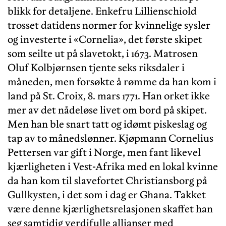
blikk for detaljene. Enkefru Lillienschiold
trosset datidens normer for kvinnelige sysler
og investerte i «Cornelia», det første skipet
som seilte ut på slavetokt, i 1673. Matrosen
Oluf Kolbjørnsen tjente seks riksdaler i
måneden, men forsøkte å rømme da han kom i
land på St. Croix, 8. mars 1771. Han orket ikke
mer av det nådeløse livet om bord på skipet.
Men han ble snart tatt og idømt piskeslag og
tap av to månedslønner. Kjøpmann Cornelius
Pettersen var gift i Norge, men fant likevel
kjærligheten i Vest-Afrika med en lokal kvinne
da han kom til slavefortet Christiansborg på
Gullkysten, i det som i dag er Ghana. Takket
være denne kjærlighetsrelasjonen skaffet han
seg samtidig verdifulle allianser med