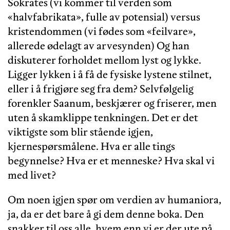
Sokrates (vi kommer til verden som
«halvfabrikata», fulle av potensial) versus
kristendommen (vi fødes som «feilvare»,
allerede ødelagt av arvesynden) Og han
diskuterer forholdet mellom lyst og lykke.
Ligger lykken i å få de fysiske lystene stilnet,
eller i å frigjøre seg fra dem? Selvfølgelig
forenkler Saanum, beskjærer og friserer, men
uten å skamklippe tenkningen. Det er det
viktigste som blir stående igjen,
kjernespørsmålene. Hva er alle tings
begynnelse? Hva er et menneske? Hva skal vi
med livet?
Om noen igjen spør om verdien av humaniora,
ja, da er det bare å gi dem denne boka. Den
snakker til oss alle, hvem enn vi er der ute på