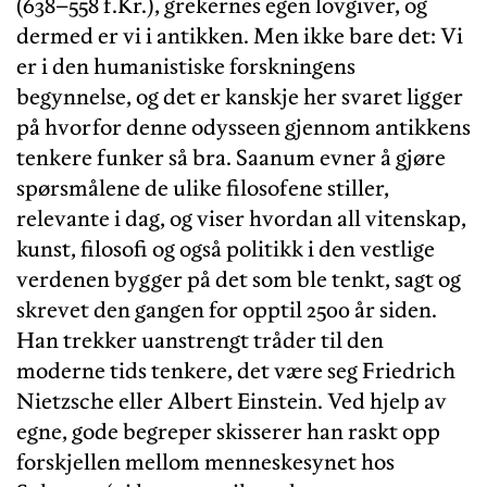
(638–558 f.Kr.), grekernes egen lovgiver, og
dermed er vi i antikken. Men ikke bare det: Vi
er i den humanistiske forskningens
begynnelse, og det er kanskje her svaret ligger
på hvorfor denne odysseen gjennom antikkens
tenkere funker så bra. Saanum evner å gjøre
spørsmålene de ulike filosofene stiller,
relevante i dag, og viser hvordan all vitenskap,
kunst, filosofi og også politikk i den vestlige
verdenen bygger på det som ble tenkt, sagt og
skrevet den gangen for opptil 2500 år siden.
Han trekker uanstrengt tråder til den
moderne tids tenkere, det være seg Friedrich
Nietzsche eller Albert Einstein. Ved hjelp av
egne, gode begreper skisserer han raskt opp
forskjellen mellom menneskesynet hos