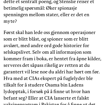
dette et sentralt poeng, og Stenslie reiser et
betimelig spørsmål: Øker spionasje
spenningen mellom stater, eller er det en
myte?
Først skal han lede oss gjennom operasjoner
som er blitt blåst, og spioner som er blitt
avslørt, med andre ord gode historier for
selskapslivet. Selv om all informasjon som
kommer fram i boka, er hentet fra åpne kilder,
serveres det såpass rikelig av retten at du
garantert vil lese noe du aldri har hørt om før.
Hva med at CIAs ekspert på fuglelyder ble
tilkalt for å studere Osama bin Ladens
lydopptak, i forsøk på å finne ut hvor han
befant seg? Eller at CIA lanserte et falskt
vaksineprogram i Pakistan for å finne ut det