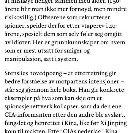
at misnøye henger sammen med alder. (I 50-
årene blir man ikke mer fornøyd, men mindre
risikovillig.) Offiserene som rekrutterer
spioner, speider derfor etter «tapere» i 40-
årene, spesielt dem som selv føler seg omgitt
av idioter. Her er grunnkunnskaper om hvem
som er mest utsatt for smiger og
manipulasjon, satt i system.
Stenslies hovedpoeng – at etterretning gir
bedre forståelse av motpartens intensjoner –
står seg gjennom hele boka. Han gir konkrete
eksempler på hva som kan skje om et
spionasjenettverk kollapser, som da den ene
CIA-informanten etter den andre ble avslørt,
fengslet og henrettet i Kina, like før Xi Jinping
kom til makten. Etter CIAs nederlag i Kina