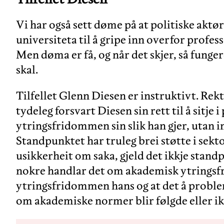
Vi har også sett døme på at politiske aktør
universiteta til å gripe inn overfor profe
Men døma er få, og når det skjer, så funger
skal.
Tilfellet Glenn Diesen er instruktivt. Re
tydeleg forsvart Diesen sin rett til å sitje
ytringsfridommen sin slik han gjer, utan i
Standpunktet har truleg brei støtte i sekto
usikkerheit om saka, gjeld det ikkje stan
nokre handlar det om akademisk ytringsf
ytringsfridommen hans og at det å proble
om akademiske normer blir følgde eller ikkj