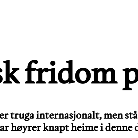
k fridom p
truga internasjonalt, men står
gar høyrer knapt heime i denne