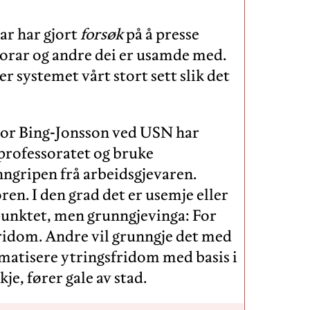
ar har gjort
forsøk
på å presse
ssorar og andre dei er usamde med.
er systemet vårt stort sett slik det
ktor Bing-Jonsson ved USN har
 i professoratet og bruke
nngripen frå arbeidsgjevaren.
ren. I den grad det er usemje eller
dpunktet, men grunngjevinga: For
ridom. Andre vil grunngje det med
matisere ytringsfridom med basis i
e, fører gale av stad.