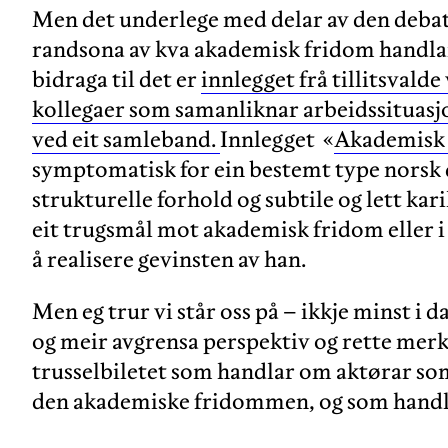
Men det underlege med delar av den debatte
randsona av kva akademisk fridom handlar 
bidraga til det er
innlegget frå tillitsval
kollegaer som samanliknar arbeidssituasj
ved eit samleband.
Innlegget «
Akademisk f
symptomatisk for ein bestemt type norsk
strukturelle forhold og subtile og lett k
eit trugsmål mot akademisk fridom eller i
å realisere gevinsten av han.
Men eg trur vi står oss på – ikkje minst i d
og meir avgrensa perspektiv og rette mer
trusselbiletet som handlar om aktørar so
den akademiske fridommen, og som handla