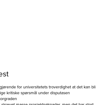
est
gjørende for universitetets troverdighet at det kan bli
orlige kritiske spørsmål under disputasen
torgraden
 skrevet masse prosjektsøknader, men det har stort