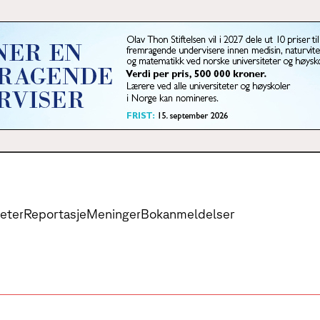
eter
Reportasje
Meninger
Bokanmeldelser