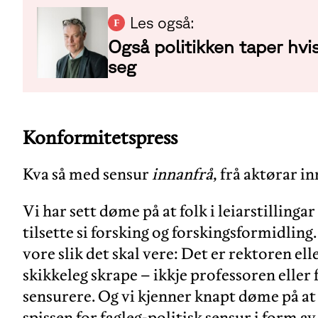
Les også:
Også politikken taper hvi
seg
Konformitetspress
Kva så med sensur
innanfrå
, frå aktørar 
Vi har sett døme på at folk i leiarstillinga
tilsette si forsking og forskingsformidling
vore slik det skal vere: Det er rektoren ell
skikkeleg skrape – ikkje professoren elle
sensurere. Og vi kjenner knapt døme på at 
spissen for fagleg-politisk sensur i form a