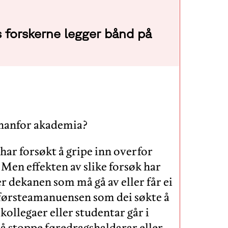
s forskerne legger bånd på
innanfor akademia?
r har forsøkt å gripe inn overfor
. Men effekten av slike forsøk har
er dekanen som må gå av eller får ei
r førsteamanuensen som dei søkte å
kollegaer eller studentar går i
v å stoppe føredragshaldarar eller