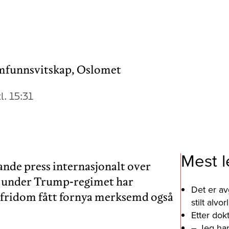
amfunnsvitskap, Oslomet
l. 15:31
Mest l
nde press internasjonalt over
SA under Trump-regimet har
Det er av
fridom fått fornya merksemd også
stilt alv
Etter dok
– Jeg har