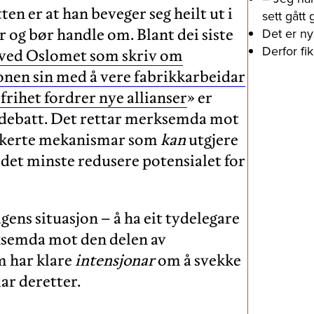
n er at han beveger seg heilt ut i
sett gått
og bør handle om. Blant dei siste
Det er ny
Derfor fi
de ved Oslomet som skriv om
onen sin med å vere fabrikkarbeidar
rihet fordrer nye allianser
» er
 debatt. Det rettar merksemda mot
arikerte mekanismar som
kan
utgjere
 det minste redusere potensialet for
agens situasjon – å ha eit tydelegare
ksemda mot den delen av
m har klare
intensjonar
om å svekke
r deretter.