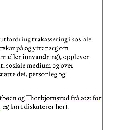
ig utfordring trakassering i sosiale
skar på og ytrar seg om
n eller innvandring), opplever
elt, sosiale medium og over
 støtte dei, personleg og
dtbøen og Thorbjørnsrud frå 2022 for
r
eg kort diskuterer her).