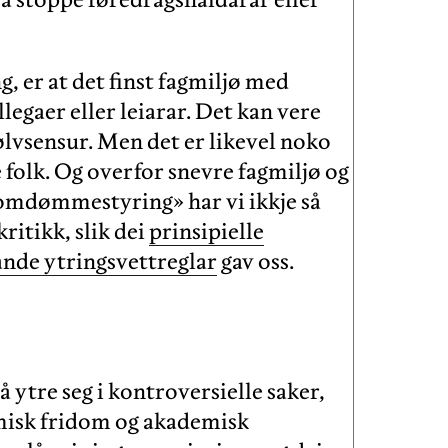
, er at det finst fagmiljø med
legaer eller leiarar. Det kan vere
jølvsensur. Men det er likevel noko
 folk. Og overfor snevre fagmiljø og
«omdømmestyring» har vi ikkje så
ritikk, slik dei
prinsipielle
ande ytringsvettreglar
gav oss.
å ytre seg i kontroversielle saker,
emisk fridom og akademisk