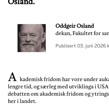
Osland.
Oddgeir Osland
dekan, Fakultet for s
Publisert 03. juni 2026 k
A
kademisk fridom har vore under auka
lengre tid, og særleg med utviklinga i U
debatten om akademisk fridom og ytrings
her i landet.