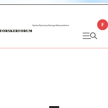
Nyheter
Reportasje
Meninger
Bokanmeldelser
−