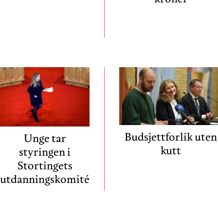
Budsjettforlik uten
Unge tar
kutt
styringen i
Stortingets
utdanningskomité