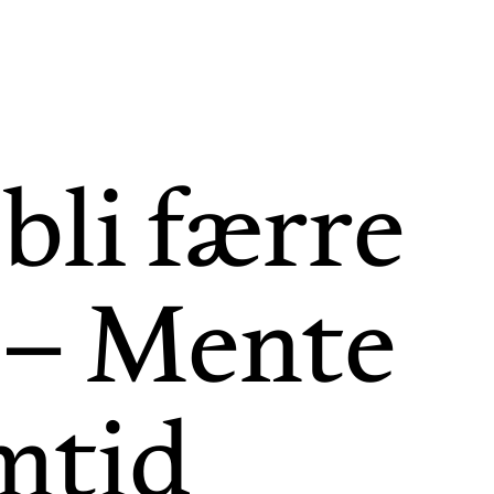
 bli færre
: – Mente
amtid