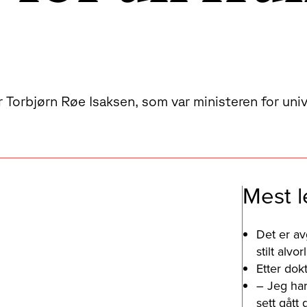
r Torbjørn Røe Isaksen, som var ministeren for uni
Mest l
Det er av
stilt alv
Etter dok
– Jeg har
sett gått