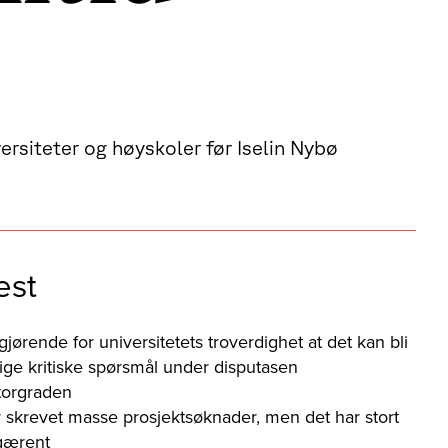
versiteter og høyskoler før Iselin Nybø
est
gjørende for universitetets troverdighet at det kan bli
orlige kritiske spørsmål under disputasen
torgraden
 skrevet masse prosjektsøknader, men det har stort
 gærent