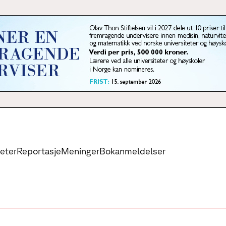
eter
Reportasje
Meninger
Bokanmeldelser