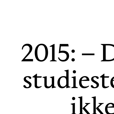
2015: – D
studiest
ikke