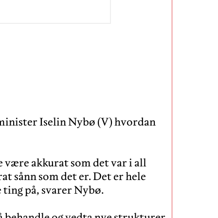
minister Iselin Nybø (V) hvordan
le være akkurat som det var i all
rat sånn som det er. Det er hele
e ting på, svarer Nybø.
 å behandle og vedta nye strukturer.