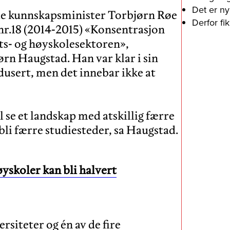
Det er ny
de kunnskapsminister Torbjørn Røe
Derfor fi
nr.18 (2014-2015) «Konsentrasjon
ts- og høyskolesektoren»,
rn Haugstad. Han var klar i sin
redusert, men det innebar ikke at
il se et landskap med atskillig færre
øyskoler kan bli halvert
rsiteter og én av de fire