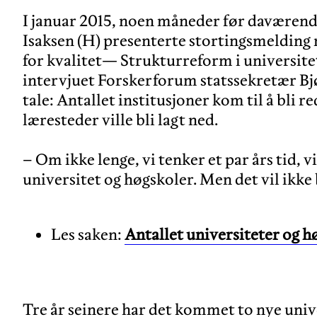
I januar 2015, noen måneder før daværen
Isaksen (H) presenterte stortingsmelding 
for kvalitet— Strukturreform i universite
intervjuet Forskerforum statssekretær Bjø
tale: Antallet institusjoner kom til å bli 
læresteder ville bli lagt ned.
– Om ikke lenge, vi tenker et par års tid, v
Les saken:
Antallet universiteter og h
Tre år seinere har det kommet to nye unive