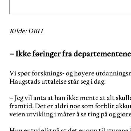
Kilde: DBH
– Ikke føringer fra departementene
Vi spør forsknings- og høyere utdannings
Haugstads uttalelse står seg i dag:
– Jeg vil anta at han ikke mente at alt skul
framtid. Det er aldri noe som forblir akku
veien utvikling i måter å se ting på og gjør
Hun er tydelig på at det er opp til styrene