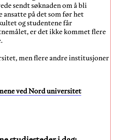
rede sendt søknaden om å bli
e ansatte på det som før het
kultet og studentene får
itnemålet, er det ikke kommet flere
.
itet, men flere andre institusjoner
emene ved Nord universitet