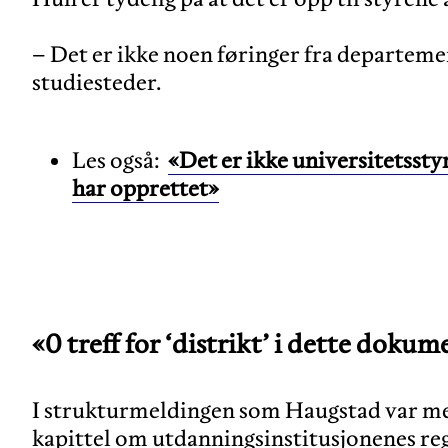
– Det er ikke noen føringer fra departemen
Les også:
«Det er ikke universitetssty
har opprettet»
«0 treff for ‘distrikt’ i dette doku
I strukturmeldingen som Haugstad var med
kapittel
om utdanningsinstitusjonenes reg