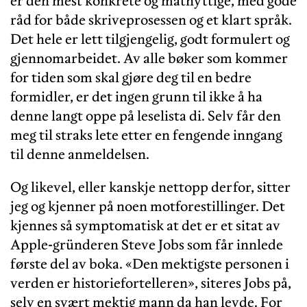
er den mest konkrete og matnyttige, med gode
råd for både skriveprosessen og et klart språk.
Det hele er lett tilgjengelig, godt formulert og
gjennomarbeidet. Av alle bøker som kommer
for tiden som skal gjøre deg til en bedre
formidler, er det ingen grunn til ikke å ha
denne langt oppe på leselista di. Selv får den
meg til straks lete etter en fengende inngang
til denne anmeldelsen.
Og likevel, eller kanskje nettopp derfor, sitter
jeg og kjenner på noen motforestillinger. Det
kjennes så symptomatisk at det er et sitat av
Apple-gründeren Steve Jobs som får innlede
første del av boka. «Den mektigste personen i
verden er historiefortelleren», siteres Jobs på,
selv en svært mektig mann da han levde. For