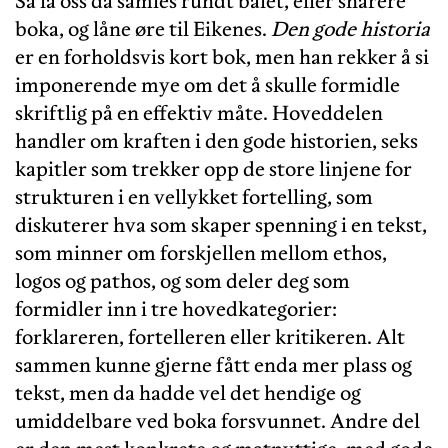
Så la oss da samles rundt bålet, eller snarere
boka, og låne øre til Eikenes.
Den gode historia
er en forholdsvis kort bok, men han rekker å si
imponerende mye om det å skulle formidle
skriftlig på en effektiv måte. Hoveddelen
handler om kraften i den gode historien, seks
kapitler som trekker opp de store linjene for
strukturen i en vellykket fortelling, som
diskuterer hva som skaper spenning i en tekst,
som minner om forskjellen mellom ethos,
logos og pathos, og som deler deg som
formidler inn i tre hovedkategorier:
forklareren, fortelleren eller kritikeren. Alt
sammen kunne gjerne fått enda mer plass og
tekst, men da hadde vel det hendige og
umiddelbare ved boka forsvunnet. Andre del