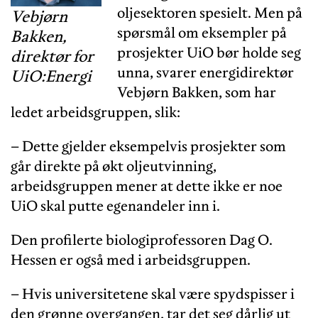
oljesektoren spesielt. Men på
Vebjørn
spørsmål om eksempler på
Bakken,
prosjekter UiO bør holde seg
direktør for
unna, svarer energidirektør
UiO:Energi
Vebjørn Bakken, som har
ledet arbeidsgruppen, slik:
– Dette gjelder eksempelvis prosjekter som
går direkte på økt oljeutvinning,
arbeidsgruppen mener at dette ikke er noe
UiO skal putte egenandeler inn i.
Den profilerte biologiprofessoren Dag O.
Hessen er også med i arbeidsgruppen.
– Hvis universitetene skal være spydspisser i
den grønne overgangen, tar det seg dårlig ut