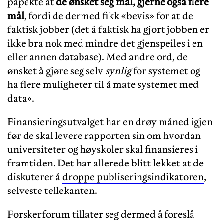
påpekte at
de ønsket seg mål, gjerne også flere
mål
, fordi de dermed fikk «bevis» for at de
faktisk jobber (det å faktisk ha gjort jobben er
ikke bra nok med mindre det gjenspeiles i en
eller annen database). Med andre ord, de
ønsket å gjøre seg selv
synlig
for systemet og
ha flere muligheter til å mate systemet med
data».
Finansieringsutvalget har en drøy måned igjen
før de skal levere rapporten sin om hvordan
universiteter og høyskoler skal finansieres i
framtiden. Det har allerede blitt lekket at de
diskuterer å
droppe publiseringsindikatoren
,
selveste tellekanten.
Forskerforum tillater seg dermed å foreslå