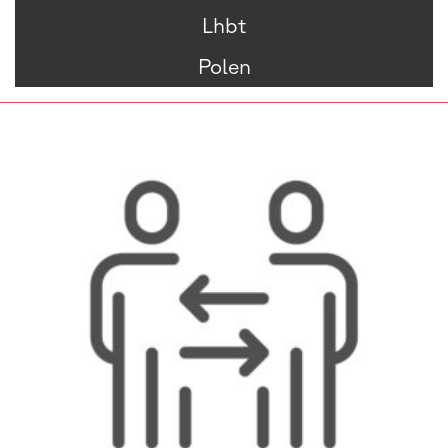
Lhbt
Polen