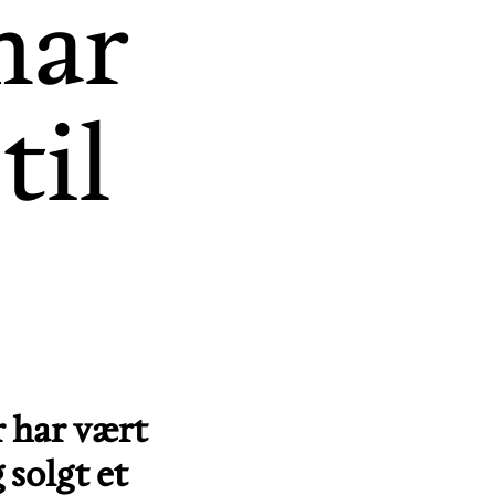
har
til
 har vært
 solgt et