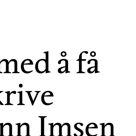
med å få
krive
nn Imsen