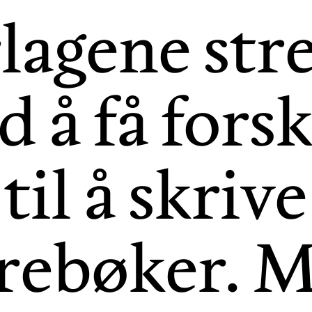
lagene str
 å få fors
til å skrive
rebøker. 