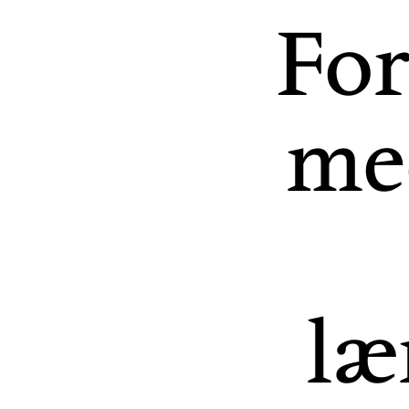
For
med
læ