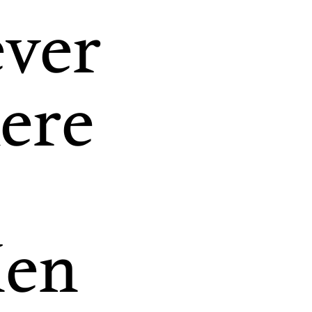
ever
kere
Men