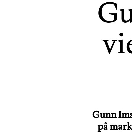
Gu
vi
Gunn Ims
på marke