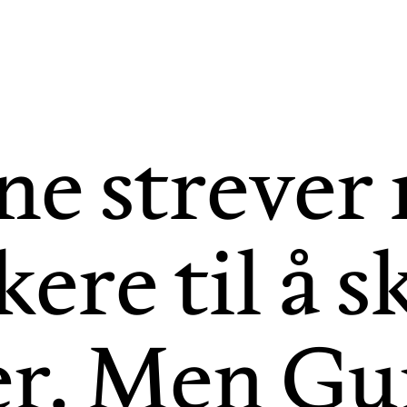
ne strever 
kere til å s
er. Men Gu