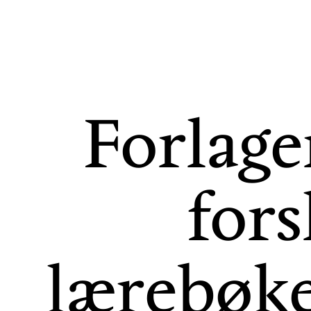
Forlage
fors
lærebøk