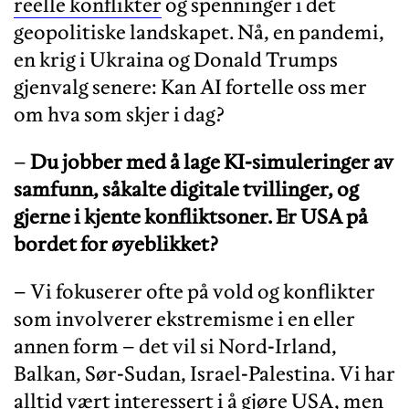
reelle konflikter
og spenninger i det
geopolitiske landskapet. Nå, en pandemi,
en krig i Ukraina og Donald Trumps
gjenvalg senere: Kan AI fortelle oss mer
om hva som skjer i dag?
–
Du jobber med å lage KI-simuleringer av
samfunn, såkalte digitale tvillinger, og
gjerne i kjente konfliktsoner. Er USA på
bordet for øyeblikket?
– Vi fokuserer ofte på vold og konflikter
som involverer ekstremisme i en eller
annen form – det vil si Nord-Irland,
Balkan, Sør-Sudan, Israel-Palestina. Vi har
alltid vært interessert i å gjøre USA, men