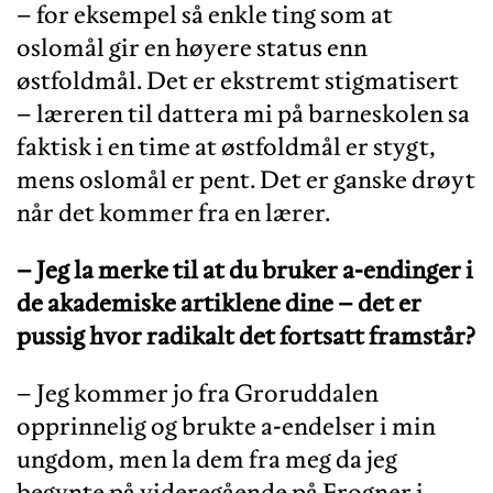
– for eksempel så enkle ting som at
oslomål gir en høyere status enn
østfoldmål. Det er ekstremt stigmatisert
– læreren til dattera mi på barneskolen sa
faktisk i en time at østfoldmål er stygt,
mens oslomål er pent. Det er ganske drøyt
når det kommer fra en lærer.
– Jeg la merke til at du bruker a-endinger i
de akademiske artiklene dine – det er
pussig hvor radikalt det fortsatt framstå
r?
– Jeg kommer jo fra Groruddalen
opprinnelig og brukte a-endelser i min
ungdom, men la dem fra meg da jeg
begynte på videregående på Frogner i