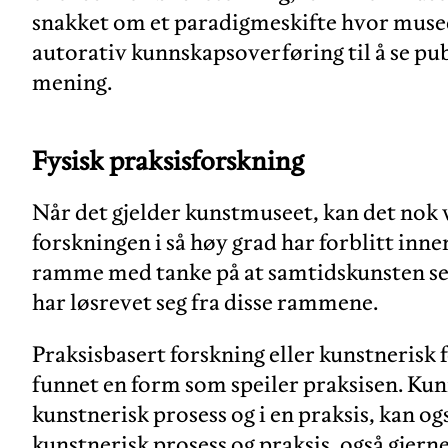
snakket om et paradigmeskifte hvor museet 
autorativ kunnskapsoverføring til å se 
mening.
Fysisk praksisforskning
Når det gjelder kunstmuseet, kan det nok 
forskningen i så høy grad har forblitt inne
ramme med tanke på at samtidskunsten sel
har løsrevet seg fra disse rammene.
Praksisbasert forskning eller kunstnerisk f
funnet en form som speiler praksisen. K
kunstnerisk prosess og i en praksis, kan o
kunstnerisk prosess og praksis, også gjern