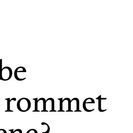
bbe
e rommet
ene?