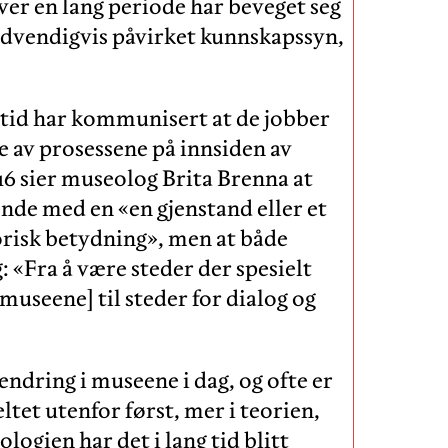
 over en lang periode har beveget seg
nødvendigvis påvirket kunnskapssyn,
ng tid har kommunisert at de jobber
ge av prosessene på innsiden av
016 sier museolog Brita Brenna at
nde med en «en gjenstand eller et
torisk betydning», men at både
: «Fra å være steder der spesielt
useene] til steder for dialog og
 endring i museene i dag, og ofte er
eltet utenfor først, mer i teorien,
ogien har det i lang tid blitt