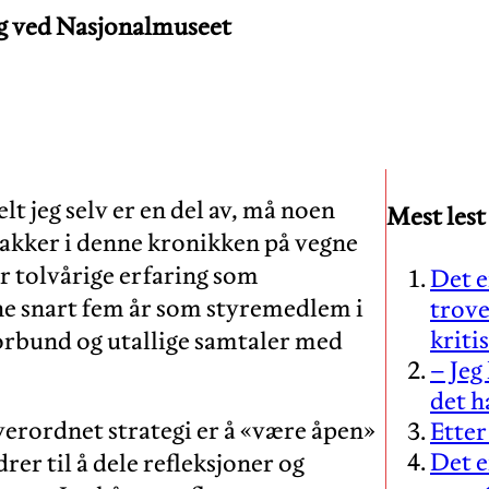
ng ved Nasjonalmuseet
elt jeg selv er en del av, må noen
Mest lest
 snakker i denne kronikken på vegne
er tolvårige erfaring som
Det e
ne snart fem år som styremedlem i
trove
kriti
rbund og utallige samtaler med
– Jeg
det h
verordnet strategi er å «være åpen»
Ette
Det e
er til å dele refleksjoner og