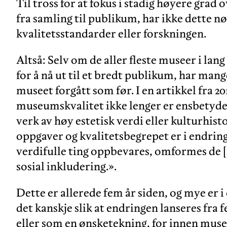
Til tross for at fokus i stadig høyere grad
fra samling til publikum, har ikke dette 
kvalitetsstandarder eller forskningen.
Altså: Selv om de aller fleste museer i la
for å nå ut til et bredt publikum, har man
museet forgått som før. I en artikkel fra 2
museumskvalitet ikke lenger er ensbetyde
verk av høy estetisk verdi eller kulturhis
oppgaver og kvalitetsbegrepet er i endring
verdifulle ting oppbevares, omformes de [m
sosial inkludering.».
Dette er allerede fem år siden, og mye er i
det kanskje slik at endringen lanseres fra f
eller som en ønsketekning, for innen museol