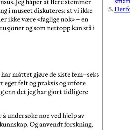
smar
sus. Jeg håper at flere stemmer
Derfo
ng i museet diskuteres: at vi ikke
ller ikke være «faglige nok» – en
tusjoner og som nettopp kan stå i
elv har måttet gjøre de siste fem–seks
 eget felt og praksis og utføre
enn det jeg har gjort tidligere
r å undersøke noe ved hjelp av
 kunnskap. Og anvendt forskning,