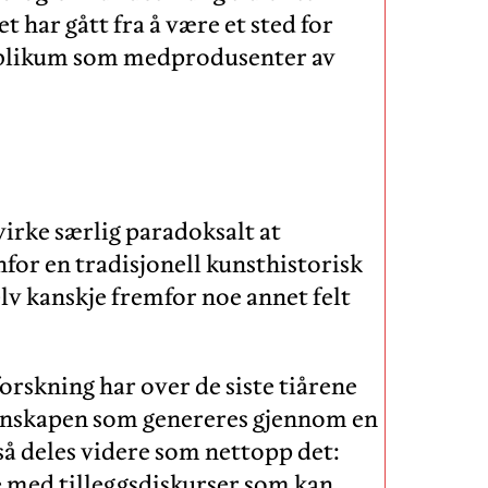
har gått fra å være et sted for
publikum som medprodusenter av
virke særlig paradoksalt at
nfor en tradisjonell kunsthistorisk
v kanskje fremfor noe annet felt
orskning har over de siste tiårene
unnskapen som genereres gjennom en
gså deles videre som nettopp det:
e med tilleggsdiskurser som kan