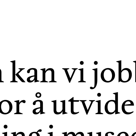
kan vi jo
or å utvid
ning i muse