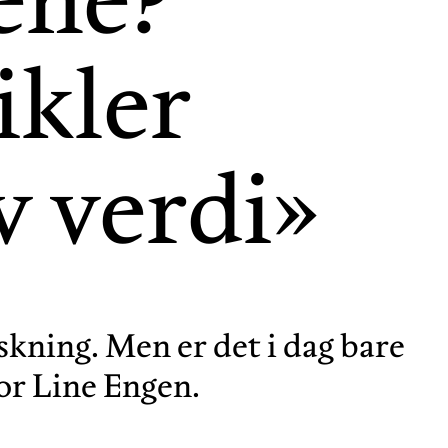
ikler
v verdi»
rskning. Men er det i dag bare
tor Line Engen.