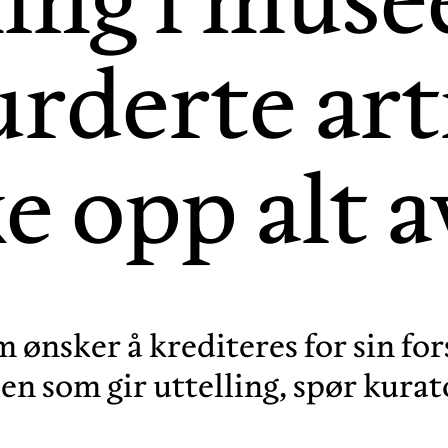
urderte art
e opp alt a
m ønsker å krediteres for sin fo
en som gir uttelling, spør kura