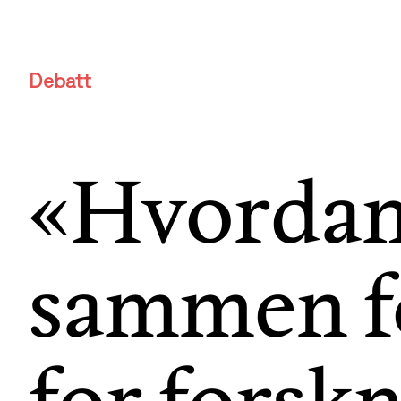
Debatt
«Hvordan 
sammen f
for forsk