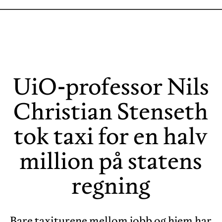
UiO-professor Nils
Christian Stenseth
tok taxi for en halv
million på statens
regning
Bare taxiturene mellom jobb og hjem har