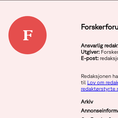
Forskerfor
Ansvarlig redak
Utgiver:
Forske
E-post:
redaksj
Redaksjonen har
til
Lov om redak
redaktørstyrte
Arkiv
Annonseinform