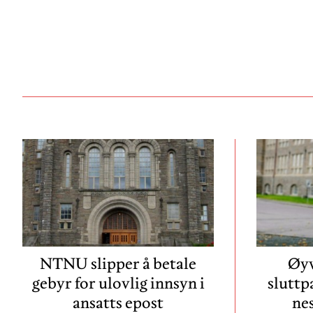
NTNU slipper å betale
Øyv
gebyr for ulovlig innsyn i
sluttp
ansatts epost
ne