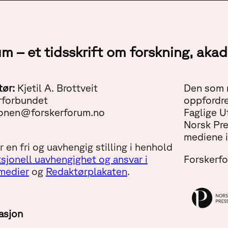
um – et tidsskrift om forskning, ak
tør:
Kjetil A. Brottveit
Den som m
rforbundet
oppfordre
onen@forskerforum.no
Faglige U
Norsk Pr
mediene i
 en fri og uavhengig stilling i henhold
sjonell uavhengighet og ansvar i
Forskerf
 medier
og
Redaktørplakaten
.
asjon