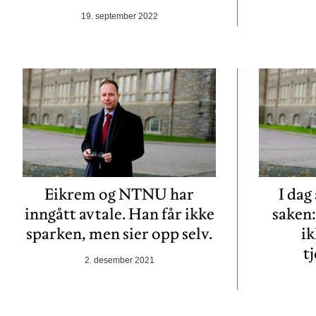
19. september 2022
Eikrem og NTNU har
I dag
inngått avtale. Han får ikke
saken:
sparken, men sier opp selv.
ik
t
2. desember 2021