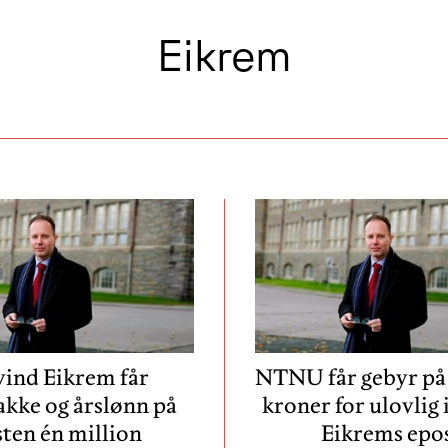
Eikrem
ind Eikrem får
NTNU får gebyr på
akke og årslønn på
kroner for ulovlig 
sten én million
Eikrems epo