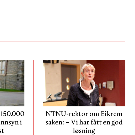
 150.000
NTNU-rektor om Eikrem
innsyn i
saken: – Vi har fått en god
st
løsning