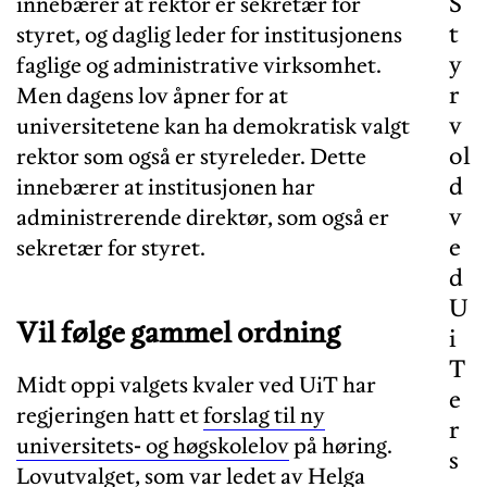
S
innebærer at rektor er sekretær for
t
styret, og daglig leder for institusjonens
y
faglige og administrative virksomhet.
r
Men dagens lov åpner for at
v
universitetene kan ha demokratisk valgt
ol
rektor som også er styreleder. Dette
d
innebærer at institusjonen har
v
administrerende direktør, som også er
e
sekretær for styret.
d
U
Vil følge gammel ordning
i
T
Midt oppi valgets kvaler ved UiT har
e
regjeringen hatt et
forslag til ny
r
universitets- og høgskolelov
på høring.
s
Lovutvalget, som var ledet av Helga