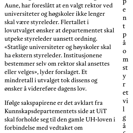
p
Aune, har foreslått at en valgt rektor ved
e
universiteter og høgskoler ikke lenger
n
skal være styreleder. Flertallet i
t
lovutvalget ønsker at departementet skal
p
utpeke styreleder uansett ordning.
å
«Statlige universiteter og høyskoler skal
o
ha ekstern styreleder. Institusjonene
m
bestemmer selv om rektor skal ansettes
st
eller velges», lyder forslaget. Et
y
mindretall i utvalget tok dissens og
r
ønsker å videreføre dagens lov.
et
vi
Ifølge sakspapirene er det avklart fra
l
Kunnskapsdepartementets side at UiT
g
skal forholde seg til den gamle UH-loven i
å
forbindelse med vedtaket om