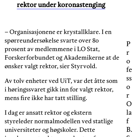
rektor under koronastenging
– Organisasjonene er krystallklare. I en
spørreundersøkelse svarte over 80
P
prosent av medlemmene i LO Stat,
r
Forskerforbundet og Akademikerne at de
o
ønsker valgt rektor, sier Styrvold.
fe
ss
Av tolv enheter ved UiT, var det åtte som
o
i høringssvaret gikk inn for valgt rektor,
r
mens fire ikke har tatt stilling.
O
la
I dag er ansatt rektor og ekstern
f
styreleder normalmodellen ved statlige
B.
universiteter og høgskoler. Dette