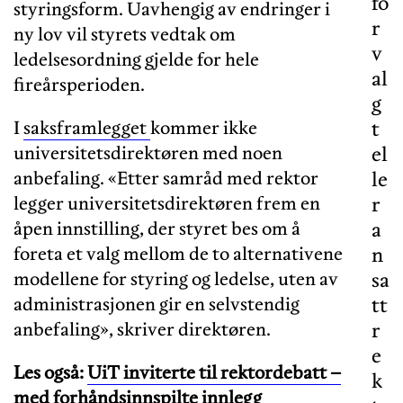
fo
styringsform. Uavhengig av endringer i
r
ny lov vil styrets vedtak om
v
ledelsesordning gjelde for hele
al
fireårsperioden.
g
I
saksframlegget
kommer ikke
t
universitetsdirektøren med noen
el
anbefaling. «Etter samråd med rektor
le
legger universitetsdirektøren frem en
r
åpen innstilling, der styret bes om å
a
foreta et valg mellom de to alternativene
n
modellene for styring og ledelse, uten av
sa
administrasjonen gir en selvstendig
tt
anbefaling», skriver direktøren.
r
e
Les også:
UiT inviterte til rektordebatt –
k
med forhåndsinnspilte innlegg