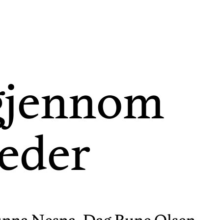
 gjennom
jeder