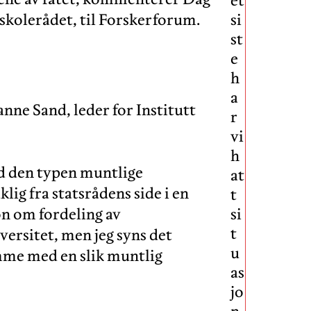
gskolerådet, til Forskerforum.
si
st
e
h
a
anne Sand, leder for Institutt
r
vi
h
d den typen muntlige
at
lig fra statsrådens side i en
t
n om fordeling av
si
t
rsitet, men jeg syns det
u
mme med en slik muntlig
as
jo
n