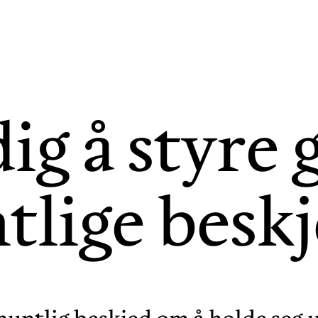
ig å styre
lige besk