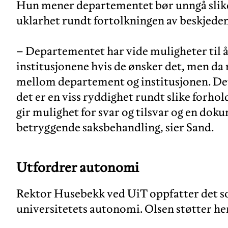
Hun mener departementet bør unngå slike 
uklarhet rundt fortolkningen av beskjeden
– Departementet har vide muligheter til å g
institusjonene hvis de ønsker det, men da m
mellom departement og institusjonen. Det 
det er en viss ryddighet rundt slike forho
gir mulighet for svar og tilsvar og en dok
betryggende saksbehandling, sier Sand.
Utfordrer autonomi
Rektor Husebekk ved UiT oppfatter det s
universitetets autonomi. Olsen støtter hen