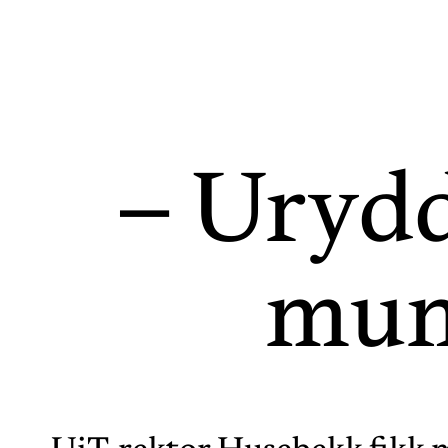
– Urydd
munt