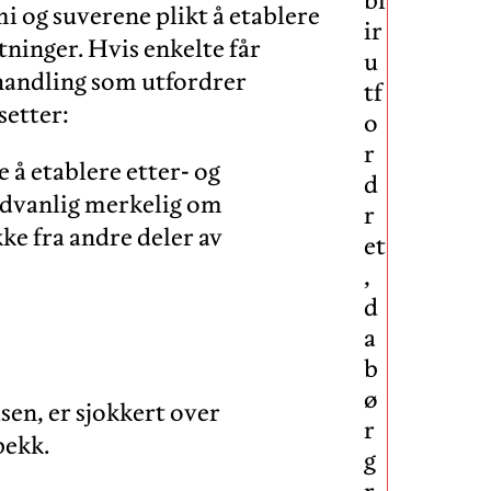
i og suverene plikt å etablere
ir
tninger. Hvis enkelte får
u
 handling som utfordrer
tf
setter:
o
r
 å etablere etter- og
d
sedvanlig merkelig om
r
ke fra andre deler av
et
,
d
a
b
ø
n, er sjokkert over
r
bekk.
g
r