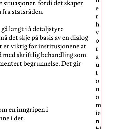
situasjoner, fordi det skaper
e
 fra statsråden.
r
h
å langt i å detaljstyre
v
å det skje på basis av en dialog
o
er viktig for institusjonene at
r
ld med skriftlig behandling som
a
umentert begrunnelse. Det gir
u
t
o
n
o
m
om en inngripen i
ie
ne i det.
n
bl