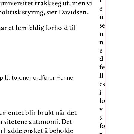
universitet trakk seg ut, men vi
e
politisk styring, sier Davidsen.
n
se
r et lemfeldig forhold til
n
n
e
d
fe
ll
 spill, tordner ordfører Hanne
es
i
lo
v
umentet blir brukt når det
s
versitetene autonomi. Det
fo
gen hadde ønsket å beholde
r