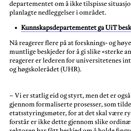
departementet om å ikke tilspisse situasj
planlagte nedleggelser i området.
Kunnskapsdepartementet ga UiT beskj
Nå reagerer flere på at forsknings- og hø
muntlige beskjeder for å gi slike «sterke
reagerer er lederen for universitetenes in
og høgskolerådet (UHR).
– Vi er statlig eid og styrt, men det er også 
gjennom formaliserte prosesser, som tild
etatsstyringsmøter, for at det skal være ry
forstår er ikke dette gjennom slike ordin
rektoren har fått beskjed om å holde fing