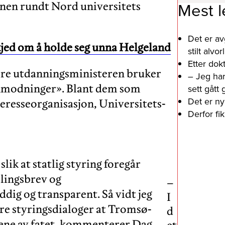
Mest l
onen rundt Nord universitets
Det er av
ed om å holde seg unna Helgeland
stilt alv
Etter dok
yere utdanningsministeren bruker
– Jeg har
 anmodninger». Blant dem som
sett gått
Det er ny
teresseorganisasjon, Universitets-
Derfor fi
slik at statlig styring foregår
elingsbrev og
–
ddig og transparent. Så vidt jeg
I
ære styringsdialoger at Tromsø-
d
rene av fatet, kommenterer Dag
et