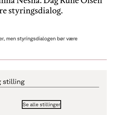
 unna Nesna. Dag Rune Olsen
e styringsdialog.
ler, men styringsdialogen bør være
 stilling
Se alle stillinger