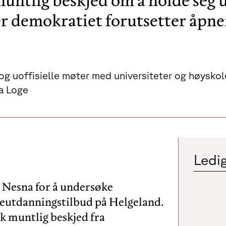
untlig beskjed om å holde seg
r demokratiet forutsetter åpner
 og uoffisielle møter med universiteter og høysko
ia Loge
Ledig
e Nesna for å undersøke
reutdanningstilbud på Helgeland.
k muntlig beskjed fra