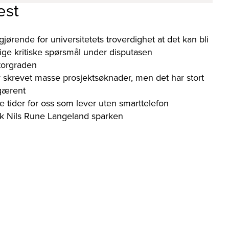
est
gjørende for universitetets troverdighet at det kan bli
orlige kritiske spørsmål under disputasen
torgraden
 skrevet masse prosjektsøknader, men det har stort
 gærent
e tider for oss som lever uten smarttelefon
kk Nils Rune Langeland sparken