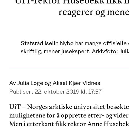
UiT-rektor Husebekk fikk m
reagerer og mene
Statsråd Iselin Nybø har mange offisielle
skriftlig, mener jusekspert. Arkivfoto: Jul
Av Julia Loge og Aksel Kjær Vidnes
Publisert 22. oktober 2019 kl. 17:57
UiT – Norges arktiske universitet besøkt
mulighetene for å opprette etter- og vide
Men i etterkant fikk rektor Anne Husebek