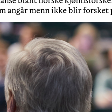
anse blant norske kjønnsforsker
m angår menn ikke blir forsket 