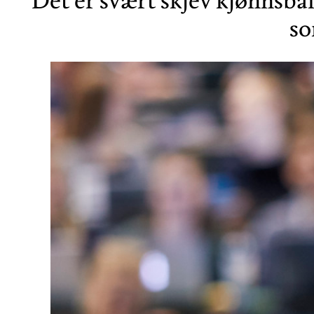
Det er svært skjev kjønnsbal
so