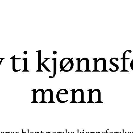
 ti kjønns­
menn