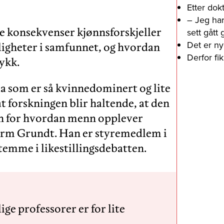
Etter dok
– Jeg har
e konsekvenser kjønnsforskjeller
sett gått
Det er ny
uligheter i samfunnet, og hvordan
Derfor fi
ykk.
ia som er så kvinnedominert og lite
at forskningen blir haltende, at den
sen for hvordan menn opplever
ttorm Grundt. Han er styremedlem i
emme i likestillingsdebatten.
ige professorer er for lite