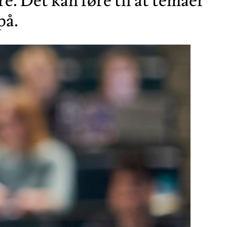
e. Det kan føre til at temaer
på.