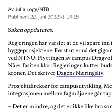
Av Julia Loge/NTB
Publisert 22. juni 2022 kl. 14:15
S
aken oppdateres.
Regjeringen har varslet at de vil spare inn i
byggeprosjektene. Først ut er nå det giga
ved NTNU: Flyttingen av campus Dragvoll
Nå er fasiten klar: Regjeringen kutter budsj
kroner. Det skriver
Dagens Næringsliv
.
Prosjektdirektør for campusutvikling, Mere
integrasjonen mellom fagmiljøene går tapt
– Det er mindre, og det er ikke like bra s