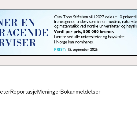
eter
Reportasje
Meninger
Bokanmeldelser