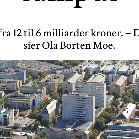
 12 til 6 milliarder kroner. – 
sier Ola Borten Moe.