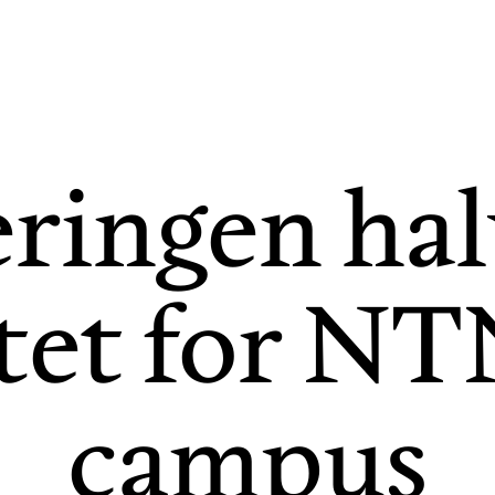
eringen hal
tet for N
campus