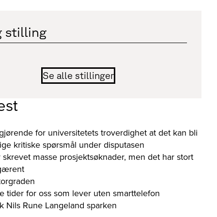
 stilling
Se alle stillinger
est
gjørende for universitetets troverdighet at det kan bli
orlige kritiske spørsmål under disputasen
 skrevet masse prosjektsøknader, men det har stort
 gærent
torgraden
e tider for oss som lever uten smarttelefon
kk Nils Rune Langeland sparken