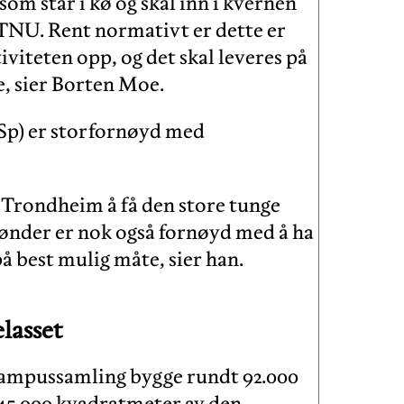
som står i kø og skal inn i kvernen
NTNU. Rent normativt er dette er
iviteten opp, og det skal leveres på
e, sier Borten Moe.
Sp) er storfornøyd med
n Trondheim å få den store tunge
rønder er nok også fornøyd med å ha
å best mulig måte, sier han.
elasset
campussamling bygge rundt 92.000
45.000 kvadratmeter av den