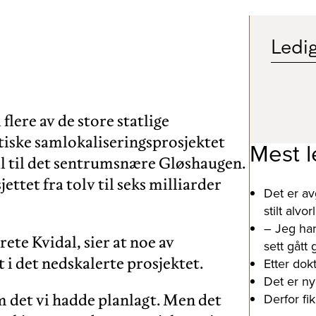
Ledig
 flere av de store statlige
ntiske samlokaliseringsprosjektet
Mest l
 til det sentrumsnære Gløshaugen.
ettet fra tolv til seks milliarder
Det er av
stilt alv
– Jeg har
te Kvidal, sier at noe av
sett gått
 i det nedskalerte prosjektet.
Etter dok
Det er ny
om det vi hadde planlagt. Men det
Derfor fi