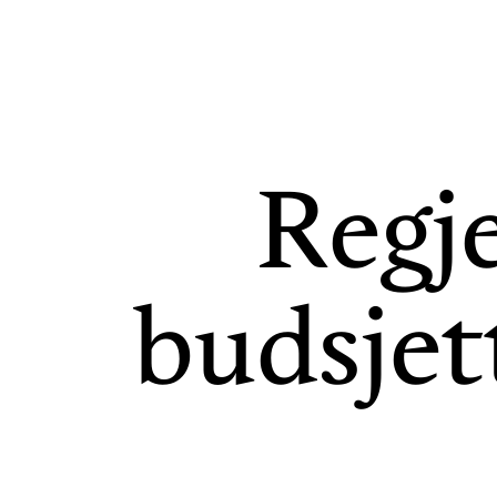
Regj
budsjet