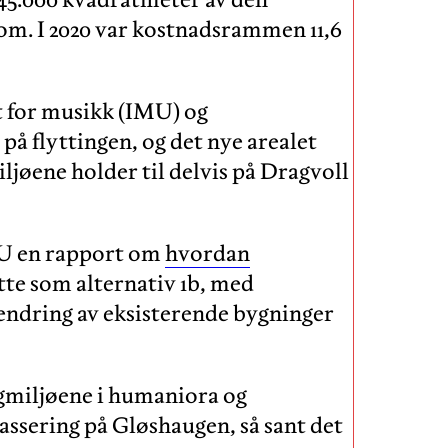
om. I 2020 var kostnadsrammen 11,6
t for musikk (IMU) og
på flyttingen, og det nye arealet
ljøene holder til delvis på Dragvoll
NU en rapport om
hvordan
ette som alternativ 1b, med
ndring av eksisterende bygninger
fagmiljøene i humaniora og
lassering på Gløshaugen, så sant det