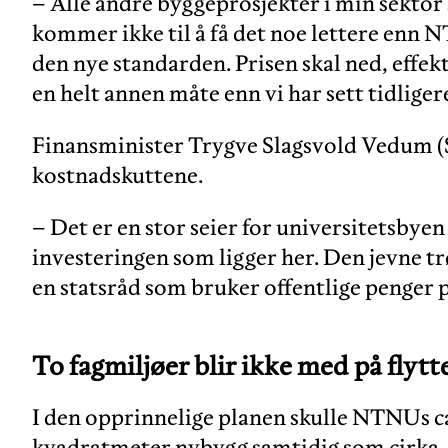
– Alle andre byggeprosjekter i min sektor 
kommer ikke til å få det noe lettere enn 
den nye standarden. Prisen skal ned, effekt
en helt annen måte enn vi har sett tidliger
Finansminister Trygve Slagsvold Vedum (
kostnadskuttene.
– Det er en stor seier for universitetsbye
investeringen som ligger her. Den jevne t
en statsråd som bruker offentlige penger p
To fagmiljøer blir ikke med på flytt
I den opprinnelige planen skulle NTNUs 
kvadratmeter nybygg samtidig som cirka 